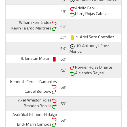
13'
Adolfo Feoli
38'
Harry Rojas Cabezas
William Fernández
46'
Kevin Fajardo Martínez
5.
Ariel Soto González
47'
10.
Anthony López
53'
Muñoz
9.
Jonatan Morán
60'
Royner Rojas Dinarte
64'
Alejandro Reyes
Kenneth Cerdas Barrantes
69'
Cardel Benbow
Axel Amador Rojas
69'
Brandon Bonilla
Asdrúbal Gibbons Hidalgo
69'
Erick Marín Campos