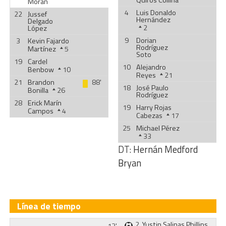
Quirós Collina
Morán
4
Luis Donaldo
22
Jussef
Hernández
Delgado
2
López
9
Dorian
3
Kevin Fajardo
Rodríguez
Martínez
5
Soto
19
Cardel
10
Alejandro
Benbow
10
Reyes
21
21
Brandon
88'
18
José Paulo
Bonilla
26
Rodríguez
28
Erick Marín
19
Harry Rojas
Campos
4
Cabezas
17
25
Michael Pérez
33
DT:
Hernán Medford
Bryan
Línea de tiempo
2.
Yustin Salinas Phillips