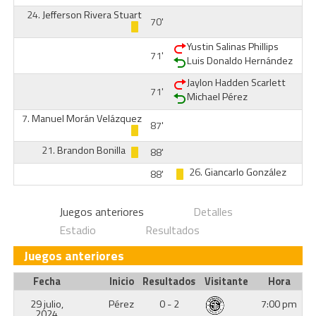
24.
Jefferson Rivera Stuart
70'
Yustin Salinas Phillips
71'
Luis Donaldo Hernández
Jaylon Hadden Scarlett
71'
Michael Pérez
7.
Manuel Morán Velázquez
87'
21.
Brandon Bonilla
88'
26.
Giancarlo González
88'
Juegos anteriores
Detalles
Estadio
Resultados
Juegos anteriores
Fecha
Inicio
Resultados
Visitante
Hora
29 julio,
Pérez
0 - 2
7:00 pm
2024