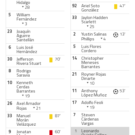
Hidalgo
92
Ariel Soto
47'
28
González
5
William
33
Jaylon Hadden
Fernández
Scarlett
3
25
23
Joaquín
2
Yustin Salinas
13'
Aguirre
Phillips
4
Santellán
5
Luis Flores
6
Luis José
Cordero
Hernández
14
Christopher
30
Jefferson
70'
Meneses
Rivera Stuart
Barrantes
8
Rodrigo
21
Royner Rojas
Saravia
Dinarte
10
Kenneth
10
Cerdas
11
Anthony
53'
Barrantes
López Muñoz
19
17
Adolfo Feoli
26
Axel Amador
19
Rojas
21
7
Steven
33
Manuel
87'
Cárdenas
Morán
Vargas
Velázquez
1
Leonardo
9
Jonatan
60'