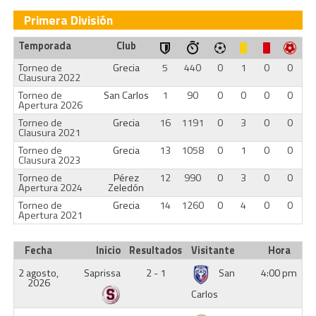
Primera División
Temporada
Club
Torneo de
Grecia
5
440
0
1
0
0
Clausura 2022
Torneo de
San Carlos
1
90
0
0
0
0
Apertura 2026
Torneo de
Grecia
16
1191
0
3
0
0
Clausura 2021
Torneo de
Grecia
13
1058
0
1
0
0
Clausura 2023
Torneo de
Pérez
12
990
0
3
0
0
Apertura 2024
Zeledón
Torneo de
Grecia
14
1260
0
4
0
0
Apertura 2021
Fecha
Inicio
Resultados
Visitante
Hora
2 agosto,
Saprissa
2 - 1
San
4:00 pm
2026
Carlos