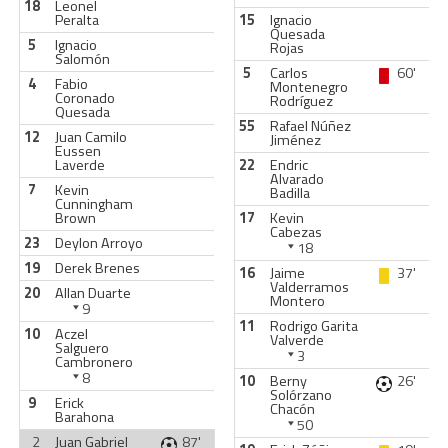
18
Leonel
Peralta
15
Ignacio
Quesada
5
Ignacio
Rojas
Salomón
5
Carlos
60'
4
Fabio
Montenegro
Coronado
Rodríguez
Quesada
55
Rafael Núñez
12
Juan Camilo
Jiménez
Eussen
Laverde
22
Endric
Alvarado
7
Kevin
Badilla
Cunningham
Brown
17
Kevin
Cabezas
23
Deylon Arroyo
18
19
Derek Brenes
16
Jaime
37'
Valderramos
20
Allan Duarte
Montero
9
11
Rodrigo Garita
10
Aczel
Valverde
Salguero
3
Cambronero
8
10
Berny
26'
Solórzano
9
Erick
Chacón
Barahona
50
2
Juan Gabriel
87'