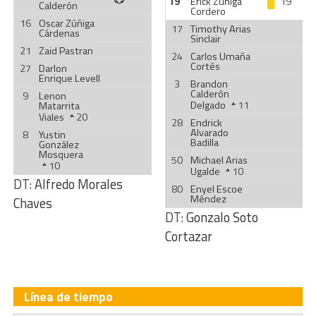
19
Erick Zúñiga
19'
Calderón
Cordero
16
Oscar Zúñiga
17
Timothy Arias
Cárdenas
Sinclair
21
Zaid Pastran
24
Carlos Umaña
Cortés
27
Darlon
Enrique Levell
3
Brandon
Calderón
9
Lenon
Delgado
11
Matarrita
Viales
20
28
Endrick
Alvarado
8
Yustin
Badilla
González
Mosquera
50
Michael Arias
10
Ugalde
10
DT:
Alfredo Morales
80
Enyel Escoe
Méndez
Chaves
DT:
Gonzalo Soto
Cortazar
Línea de tiempo