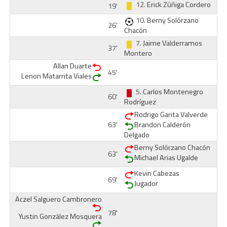
12.
Erick Zúñiga Cordero
19'
10.
Berny Solórzano
26'
Chacón
7.
Jaime Valderramos
37'
Montero
Allan Duarte
45'
Lenon Matarrita Viales
5.
Carlos Montenegro
60'
Rodríguez
Rodrigo Garita Valverde
63'
Brandon Calderón
Delgado
Berny Solórzano Chacón
63'
Michael Arias Ugalde
Kevin Cabezas
69'
Jugador
Aczel Salguero Cambronero
78'
Yustin González Mosquera