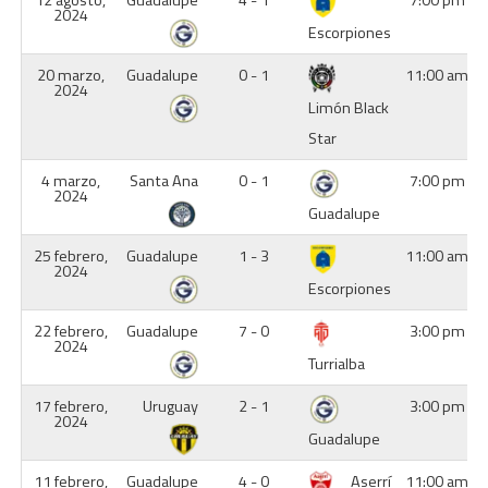
12 agosto,
Guadalupe
4 - 1
7:00 pm
2024
Escorpiones
20 marzo,
Guadalupe
0 - 1
11:00 am
2024
Limón Black
Star
4 marzo,
Santa Ana
0 - 1
7:00 pm
2024
Guadalupe
25 febrero,
Guadalupe
1 - 3
11:00 am
2024
Escorpiones
22 febrero,
Guadalupe
7 - 0
3:00 pm
2024
Turrialba
17 febrero,
Uruguay
2 - 1
3:00 pm
2024
Guadalupe
11 febrero,
Guadalupe
4 - 0
Aserrí
11:00 am