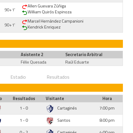
Allen Guevara Zúñiga
90+1'
William Quirós Espinoza
Marcel Hernández Campanioni
90+1'
Kendrick Enriquez
Asistente 2
Secretario Arbitral
Félix Quesada
Raúl Eduarte
Estadio
Resultados
o
Resultados
Visitante
Hora
1 - 0
Cartaginés
7:00 pm
1 - 0
Santos
8:00 pm
0 - 2
Cartaginés
4:00 pm