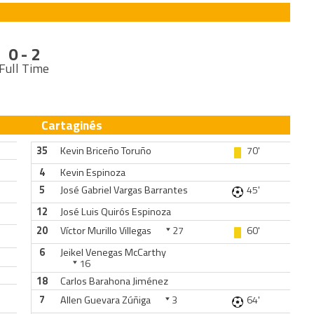
0 - 2
Full Time
Cartaginés
35
Kevin Briceño Toruño
70'
4
Kevin Espinoza
5
José Gabriel Vargas Barrantes
45'
12
José Luis Quirós Espinoza
20
Víctor Murillo Villegas
27
60'
6
Jeikel Venegas McCarthy
16
18
Carlos Barahona Jiménez
7
Allen Guevara Zúñiga
3
64'