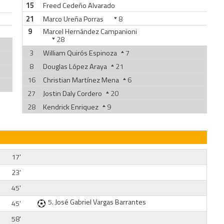
15
Freed Cedeño Alvarado
21
Marco Ureña Porras
8
9
Marcel Hernández Campanioni
28
3
William Quirós Espinoza
7
8
Douglas López Araya
21
16
Christian Martínez Mena
6
27
Jostin Daly Cordero
20
28
Kendrick Enriquez
9
17'
23'
45'
5.
José Gabriel Vargas Barrantes
45'
58'