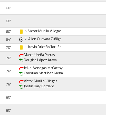
60'
60'
5.
Víctor Murillo Villegas
60'
7.
Allen Guevara Zúñiga
64'
1.
Kevin Briceño Toruño
70'
Marco Ureña Porras
78'
Douglas López Araya
Jeikel Venegas McCarthy
78'
Christian Martínez Mena
Víctor Murillo Villegas
78'
Jostin Daly Cordero
80'
80'