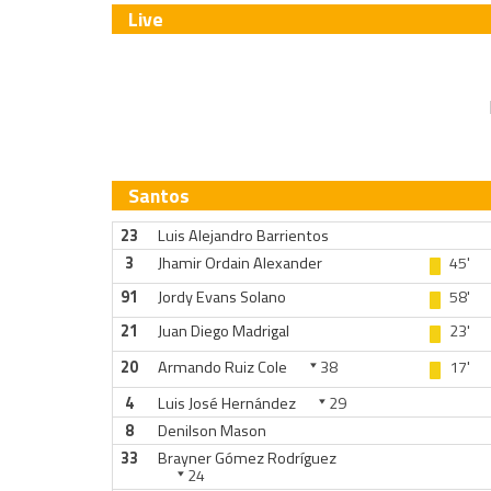
Live
Santos
23
Luis Alejandro Barrientos
3
Jhamir Ordain Alexander
45'
91
Jordy Evans Solano
58'
21
Juan Diego Madrigal
23'
20
Armando Ruiz Cole
38
17'
4
Luis José Hernández
29
8
Denilson Mason
33
Brayner Gómez Rodríguez
24