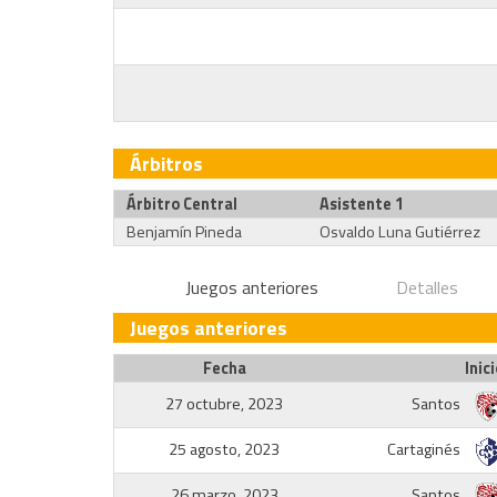
Árbitros
Árbitro Central
Asistente 1
Benjamín Pineda
Osvaldo Luna Gutiérrez
Juegos anteriores
Detalles
Juegos anteriores
Fecha
Inici
27 octubre, 2023
Santos
25 agosto, 2023
Cartaginés
26 marzo, 2023
Santos