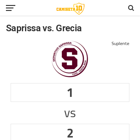
Saprissa vs. Grecia
1
vs
2