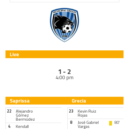
Live
1 - 2
4:00 pm
Saprissa
Grecia
22
Alejandro
23
Kevin Ruiz
Gómez
Rojas
Bermúdez
8
José Gabriel
80'
4
Kendall
Vargas