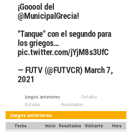
¡Gooool del
@MunicipalGrecia
!
"Tanque" con el segundo para
los griegos…
pic.twitter.com/jYjM8s3UfC
— FUTV (@FUTVCR)
March 7,
2021
Juegos anteriores
Detalles
Estadio
Resultados
Juegos anteriores
Fecha
Inicio
Resultados
Visitante
Hora