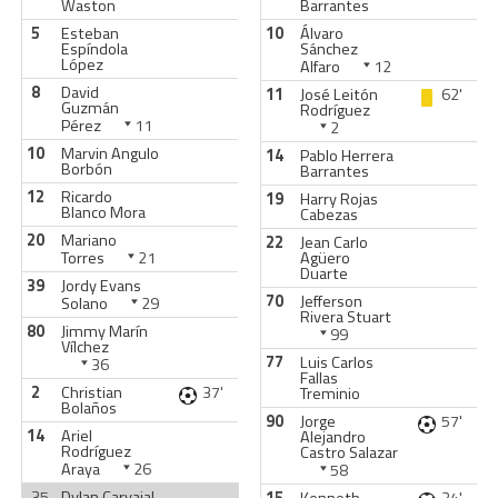
Waston
Barrantes
5
Esteban
10
Álvaro
Espíndola
Sánchez
López
Alfaro
12
8
David
11
José Leitón
62'
Guzmán
Rodríguez
Pérez
11
2
10
Marvin Angulo
14
Pablo Herrera
Borbón
Barrantes
12
Ricardo
19
Harry Rojas
Blanco Mora
Cabezas
20
Mariano
22
Jean Carlo
Torres
21
Agüero
Duarte
39
Jordy Evans
70
Jefferson
Solano
29
Rivera Stuart
80
Jimmy Marín
99
Vílchez
77
Luis Carlos
36
Fallas
2
Christian
37'
Treminio
Bolaños
90
Jorge
57'
14
Ariel
Alejandro
Rodríguez
Castro Salazar
Araya
26
58
35
Dylan Carvajal