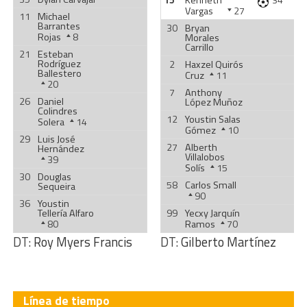
15
Kenneth
34'
Vargas
27
11
Michael
Barrantes
30
Bryan
Rojas
8
Morales
Carrillo
21
Esteban
Rodríguez
2
Haxzel Quirós
Ballestero
Cruz
11
20
7
Anthony
26
Daniel
López Muñoz
Colindres
12
Youstin Salas
Solera
14
Gómez
10
29
Luis José
27
Alberth
Hernández
Villalobos
39
Solís
15
30
Douglas
58
Carlos Small
Sequeira
90
36
Youstin
Tellería Alfaro
99
Yecxy Jarquín
80
Ramos
70
DT:
Roy Myers Francis
DT:
Gilberto Martínez
Línea de tiempo