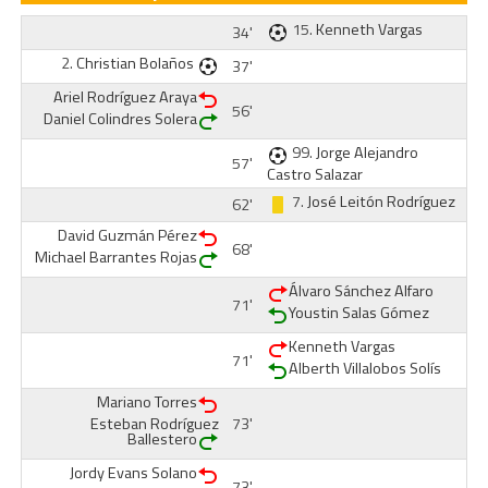
15.
Kenneth Vargas
34'
2.
Christian Bolaños
37'
Ariel Rodríguez Araya
56'
Daniel Colindres Solera
99.
Jorge Alejandro
57'
Castro Salazar
7.
José Leitón Rodríguez
62'
David Guzmán Pérez
68'
Michael Barrantes Rojas
Álvaro Sánchez Alfaro
71'
Youstin Salas Gómez
Kenneth Vargas
71'
Alberth Villalobos Solís
Mariano Torres
Esteban Rodríguez
73'
Ballestero
Jordy Evans Solano
73'