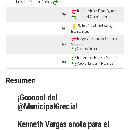
Luis José Hernández
José Leitón Rodríguez
76'
Haxzel Quirós Cruz
5.
José Gabriel Vargas
80'
Barrantes
Jorge Alejandro Castro
83'
Salazar
Carlos Small
Jefferson Rivera Stuart
83'
Yecxy Jarquín Ramos
Resumen
¡Goooool del
@MunicipalGrecia
!
Kenneth Vargas anota para el