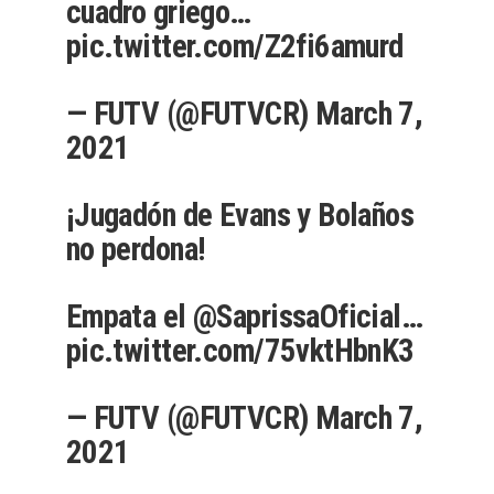
cuadro griego…
pic.twitter.com/Z2fi6amurd
— FUTV (@FUTVCR)
March 7,
2021
¡Jugadón de Evans y Bolaños
no perdona!
Empata el
@SaprissaOficial
…
pic.twitter.com/75vktHbnK3
— FUTV (@FUTVCR)
March 7,
2021