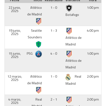
Fecha
Inicio
Resultados
Visitante
Hora
22 junio,
Atlético
1 - 0
1:00 pm
2025
de Madrid
Botafogo
19 junio,
Seattle
1 - 3
4:00 pm
2025
Sounders
Atlético de
Madrid
15 junio,
PSG
4 - 0
1:00 pm
2025
Atlético de
Madrid
12 marzo,
Atlético
1 - 0
Real
2:00 pm
2025
de Madrid
Madrid
4 marzo,
Real
2 - 1
2:00 pm
2025