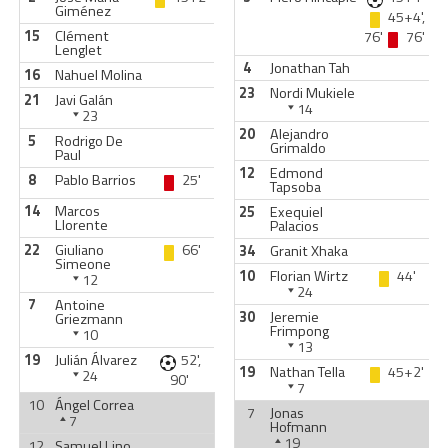
Giménez
45+4',
15
Clément
76'
76'
Lenglet
4
Jonathan Tah
16
Nahuel Molina
23
Nordi Mukiele
21
Javi Galán
14
23
20
Alejandro
5
Rodrigo De
Grimaldo
Paul
12
Edmond
8
Pablo Barrios
25'
Tapsoba
14
Marcos
25
Exequiel
Llorente
Palacios
22
Giuliano
66'
34
Granit Xhaka
Simeone
10
Florian Wirtz
44'
12
24
7
Antoine
30
Jeremie
Griezmann
Frimpong
10
13
19
Julián Álvarez
52',
19
Nathan Tella
45+2'
24
90'
7
10
Ángel Correa
7
Jonas
7
Hofmann
19
12
Samuel Lino