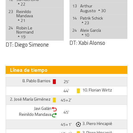
22
13
Arthur
Augusto
30
23
Reinildo
Mandava
14
Patrik Schick
21
23
24
Robin Le
24
Aleix García
Normand
10
19
DT:
Xabi Alonso
DT:
Diego Simeone
Línea de tiempo
8.
Pablo Barrios
25'
10.
Florian Wirtz
44'
2.
José María Giménez
45+2'
Javi Galán
45'
Reinildo Mandava
3.
Piero Hincapié
45+1'
3.
Piero Hincapié