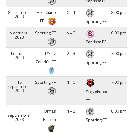
Saprissa FF
8 diciembre,
Herediano
0 - 1
8:00 pm
2023
FF
Sporting FF
4 octubre,
Sporting FF
4 - 0
8:00 pm
2023
Saprissa FF
1 octubre,
Pérez
2 - 3
3:00 pm
2023
Zeledón FF
Sporting FF
16
Sporting FF
1 - 0
7:00 pm
septiembre,
2023
Alajuelense
FF
1
Dimas
1 - 2
8:00 pm
septiembre,
2023
Escazú
Sporting FF