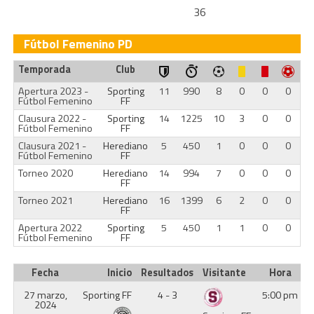
36
Fútbol Femenino PD
Temporada
Club
Apertura 2023 -
Sporting
11
990
8
0
0
0
Fútbol Femenino
FF
Clausura 2022 -
Sporting
14
1225
10
3
0
0
Fútbol Femenino
FF
Clausura 2021 -
Herediano
5
450
1
0
0
0
Fútbol Femenino
FF
Torneo 2020
Herediano
14
994
7
0
0
0
FF
Torneo 2021
Herediano
16
1399
6
2
0
0
FF
Apertura 2022
Sporting
5
450
1
1
0
0
Fútbol Femenino
FF
Fecha
Inicio
Resultados
Visitante
Hora
27 marzo,
Sporting FF
4 - 3
5:00 pm
2024