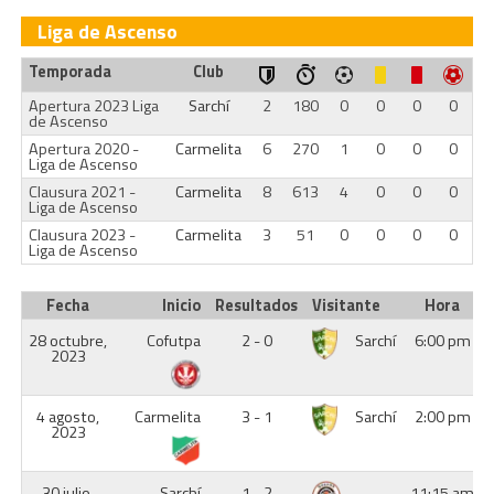
Liga de Ascenso
Temporada
Club
Apertura 2023 Liga
Sarchí
2
180
0
0
0
0
de Ascenso
Apertura 2020 -
Carmelita
6
270
1
0
0
0
Liga de Ascenso
Clausura 2021 -
Carmelita
8
613
4
0
0
0
Liga de Ascenso
Clausura 2023 -
Carmelita
3
51
0
0
0
0
Liga de Ascenso
Fecha
Inicio
Resultados
Visitante
Hora
28 octubre,
Cofutpa
2 - 0
Sarchí
6:00 pm
2023
4 agosto,
Carmelita
3 - 1
Sarchí
2:00 pm
2023
30 julio,
Sarchí
1 - 2
11:15 am