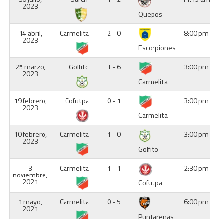
2023
Quepos
14 abril,
Carmelita
2 - 0
8:00 pm
2023
Escorpiones
25 marzo,
Golfito
1 - 6
3:00 pm
2023
Carmelita
19 febrero,
Cofutpa
0 - 1
3:00 pm
2023
Carmelita
10 febrero,
Carmelita
1 - 0
3:00 pm
2023
Golfito
3
Carmelita
1 - 1
2:30 pm
noviembre,
2021
Cofutpa
1 mayo,
Carmelita
0 - 5
6:00 pm
2021
Puntarenas