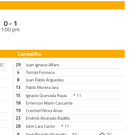
0 - 1
1:00 pm
Carmelita
2'
29
Juan Ignacio Alfaro
4
Tomás Fonseca
8
Juan Pablo Arguedas
13
Pablo Morera Jara
15
Ignacio Quesada Rojas
11
18
Emerson Marín Cascante
19
Creichel Pérez Arias
23
Endrick Alvarado Badilla
28
John Lara Cartin
17
9
José Ricardo Alvarado
5
15'