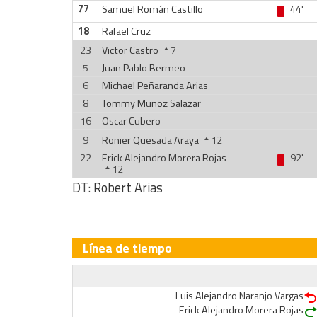
77
Samuel Román Castillo
44'
18
Rafael Cruz
23
Victor Castro
7
5
Juan Pablo Bermeo
6
Michael Peñaranda Arias
8
Tommy Muñoz Salazar
16
Oscar Cubero
9
Ronier Quesada Araya
12
22
Erick Alejandro Morera Rojas
92'
12
DT:
Robert Arias
Línea de tiempo
Luis Alejandro Naranjo Vargas
Erick Alejandro Morera Rojas