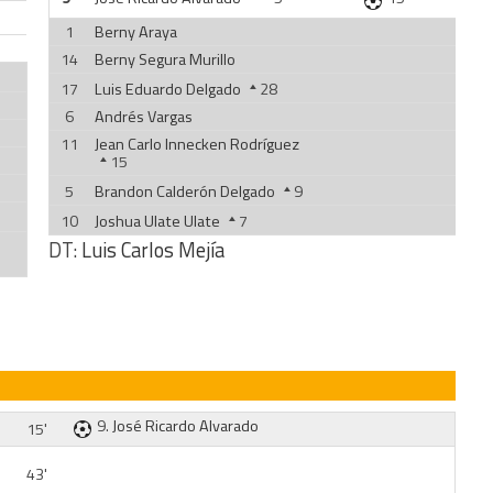
1
Berny Araya
14
Berny Segura Murillo
17
Luis Eduardo Delgado
28
6
Andrés Vargas
11
Jean Carlo Innecken Rodríguez
15
5
Brandon Calderón Delgado
9
10
Joshua Ulate Ulate
7
DT:
Luis Carlos Mejía
9.
José Ricardo Alvarado
15'
43'