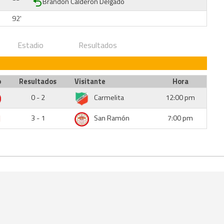
Brandon Calderón Delgado
92'
Estadio
Resultados
o
Resultados
Visitante
Hora
0 - 2
Carmelita
12:00 pm
3 - 1
San Ramón
7:00 pm