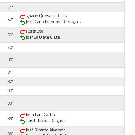
44'
Ignacio Quesada Rojas
62'
Jean Carlo Innecken Rodríguez
sustituto
69'
Joshua Ulate Ulate
70'
80'
81'
82'
82'
83'
John Lara Cartin
89'
Luis Eduardo Delgado
José Ricardo Alvarado
89'