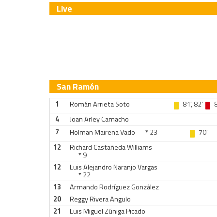
Live
San Ramón
1
Román Arrieta Soto
81', 82'
8
4
Joan Arley Camacho
7
Holman Mairena Vado
23
70'
12
Richard Castañeda Williams
9
12
Luis Alejandro Naranjo Vargas
22
13
Armando Rodríguez González
20
Reggy Rivera Angulo
21
Luis Miguel Zúñiga Picado