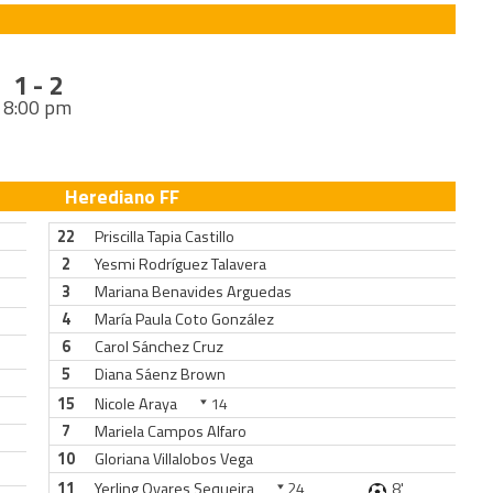
1 - 2
8:00 pm
Herediano FF
22
Priscilla Tapia Castillo
2
Yesmi Rodríguez Talavera
3
Mariana Benavides Arguedas
4
María Paula Coto González
6
Carol Sánchez Cruz
5
Diana Sáenz Brown
15
Nicole Araya
14
7
Mariela Campos Alfaro
10
Gloriana Villalobos Vega
11
Yerling Ovares Sequeira
24
8'