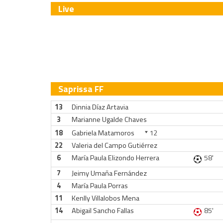
Live
Saprissa FF
13
Dinnia Díaz Artavia
3
Marianne Ugalde Chaves
18
Gabriela Matamoros
12
22
Valeria del Campo Gutiérrez
6
María Paula Elizondo Herrera
58'
7
Jeimy Umaña Fernández
4
María Paula Porras
11
Kenlly Villalobos Mena
14
Abigail Sancho Fallas
85'