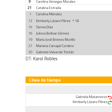
9
Carolina Venegas Morales
21
Catalina Estrada
1
Carolina Méndez
12
Kimberly Lázaro Pérez
18
15
Tannia Díaz
16
Julissa Bolívar Gómez
19
María José Brenes Murillo
27
Mariana Carvajal Cordero
30
Gabriela Valverde Tristán
DT:
Karol Robles
Línea de tiempo
Gabriela Matamoros
Kimberly Lázaro Pérez