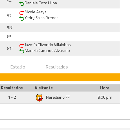
54'
Daniela Coto Ulloa
Nicole Araya
57'
Yedry Salas Brenes
58'
85'
Jazmín Elizondo Villalobos
87'
Mariela Campos Alvarado
Estadio
Resultados
Resultados
Visitante
Hora
1 - 2
Herediano FF
8:00 pm