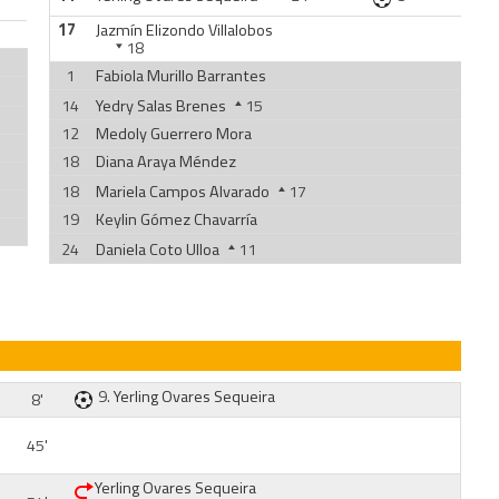
17
Jazmín Elizondo Villalobos
18
1
Fabiola Murillo Barrantes
14
Yedry Salas Brenes
15
12
Medoly Guerrero Mora
18
Diana Araya Méndez
18
Mariela Campos Alvarado
17
19
Keylin Gómez Chavarría
24
Daniela Coto Ulloa
11
9.
Yerling Ovares Sequeira
8'
45'
Yerling Ovares Sequeira