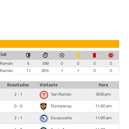
Club
 Ramón
6
388
0
0
0
0
 Ramón
11
856
1
1
0
0
Resultados
Visitante
Hora
2 - 1
San Ramón
8:00 pm
0 - 0
Puntarenas
11:00 am
2 - 1
Escazuceña
11:00 am