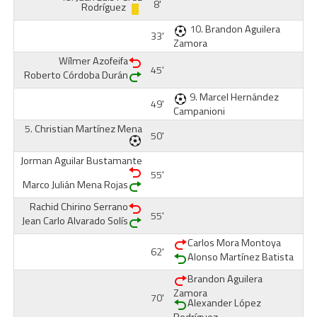
8'
Rodríguez
10.
Brandon Aguilera
33'
Zamora
Wílmer Azofeifa
45'
Roberto Córdoba Durán
9.
Marcel Hernández
49'
Campanioni
5.
Christian Martínez Mena
50'
Jorman Aguilar Bustamante
55'
Marco Julián Mena Rojas
Rachid Chirino Serrano
55'
Jean Carlo Alvarado Solís
Carlos Mora Montoya
62'
Alonso Martínez Batista
Brandon Aguilera
Zamora
70'
Alexander López