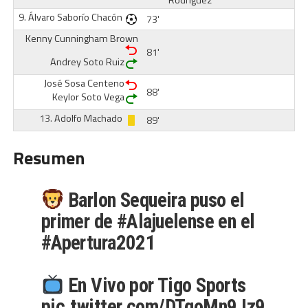
Rodríguez
9.
Álvaro Saborío Chacón
73'
Kenny Cunningham Brown
81'
Andrey Soto Ruiz
José Sosa Centeno
88'
Keylor Soto Vega
13.
Adolfo Machado
89'
Resumen
Barlon Sequeira puso el
primer de
#Alajuelense
en el
#Apertura2021
En Vivo por Tigo Sports
pic.twitter.com/DTqoMn9Jz9