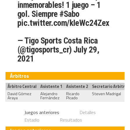
inmemorables! 1 juego – 1
gol. Siempre
#Sabo
pic.twitter.com/kIeWc24Zex
— Tigo Sports Costa Rica
(@tigosports_cr)
July 29,
2021
Árbitros
Árbitro Central
Asistente 1
Asistente 2
Secretario Arbitral
David Gómez
Alejandro
Ricardo
Steven Madrigal
Araya
Fernández
Picado
Juegos anteriores
Detalles
Estadio
Resultados