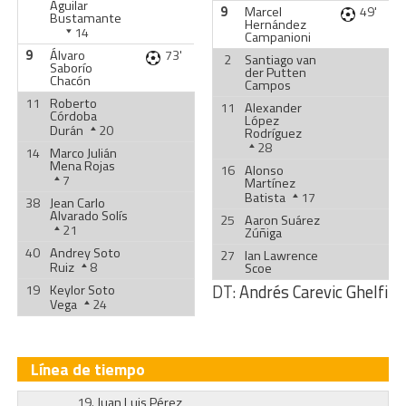
Aguilar
9
Marcel
49'
Bustamante
Hernández
14
Campanioni
9
Álvaro
73'
2
Santiago van
Saborío
der Putten
Chacón
Campos
11
Roberto
11
Alexander
Córdoba
López
Durán
20
Rodríguez
28
14
Marco Julián
Mena Rojas
16
Alonso
7
Martínez
Batista
17
38
Jean Carlo
Alvarado Solís
25
Aaron Suárez
21
Zúñiga
40
Andrey Soto
27
Ian Lawrence
Ruiz
8
Scoe
DT:
Andrés Carevic Ghelfi
19
Keylor Soto
Vega
24
Línea de tiempo
19.
Juan Luis Pérez