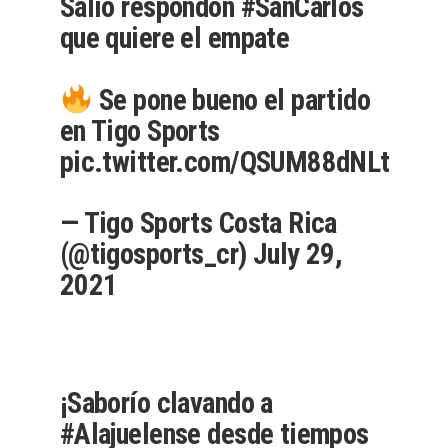
Salió respondón
#SanCarlos
que quiere el empate
Se pone bueno el partido
en Tigo Sports
pic.twitter.com/QSUM88dNLt
— Tigo Sports Costa Rica
(@tigosports_cr)
July 29,
2021
¡Saborío clavando a
#Alajuelense
desde tiempos