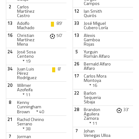
Campos
2
Carlos
Martínez
12
Ian Smith
Castro
Quirós
13
Adolfo
89'
33
José Miguel
Machado
Cubero Loría
16
Christian
50'
13
Alexis
Martínez
Gamboa
Mena
Rojas
24
José Sosa
5
Yurguin
Centeno
Román Alfaro
19
26
Bernald Alfaro
Alfaro
34
Juan Luis
8'
Pérez
17
Carlos Mora
Rodríguez
Montoya
20
Wílmer
16
Azofeifa
22
Barlon
11
Sequeria
Sibaja
8
Kenny
Cunningham
28
Brandon
33'
Brown
40
Aguilera
Zamora
21
Rachid Chirino
11
Serrano
38
7
Johan
Venegas Ulloa
7
Jorman