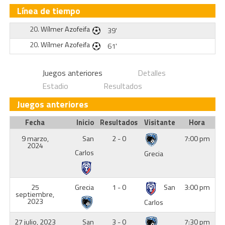
Línea de tiempo
20.
Wílmer Azofeifa
39'
20.
Wílmer Azofeifa
61'
Juegos anteriores
Detalles
Estadio
Resultados
Juegos anteriores
Fecha
Inicio
Resultados
Visitante
Hora
9 marzo,
San
2 - 0
7:00 pm
2024
Carlos
Grecia
25
Grecia
1 - 0
San
3:00 pm
septiembre,
2023
Carlos
27 julio, 2023
San
3 - 0
7:30 pm