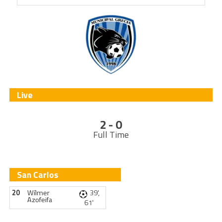
Live
2 - 0
Full Time
San Carlos
20
Wílmer
39',
Azofeifa
61'