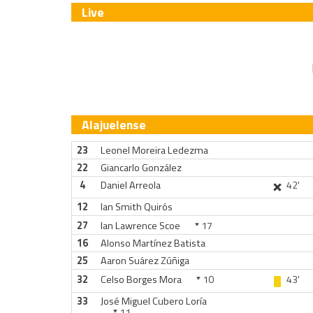
Live
Alajuelense
23
Leonel Moreira Ledezma
22
Giancarlo González
4
Daniel Arreola
42'
12
Ian Smith Quirós
27
Ian Lawrence Scoe
17
16
Alonso Martínez Batista
25
Aaron Suárez Zúñiga
32
Celso Borges Mora
10
43'
33
José Miguel Cubero Loría
11