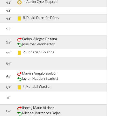
1.
Aarón Cruz Esquivel
42'
43'
8.
David Guzmán Pérez
43'
53'
Carlos Villegas Retana
53'
Jossimar Pemberton
2.
Christian Bolaños
55'
64'
Marvin Angulo Borbón
64'
Jaylon Hadden Scarlett
4.
Kendall Waston
67'
78'
Jimmy Marín Vílchez
84'
Michael Barrantes Rojas