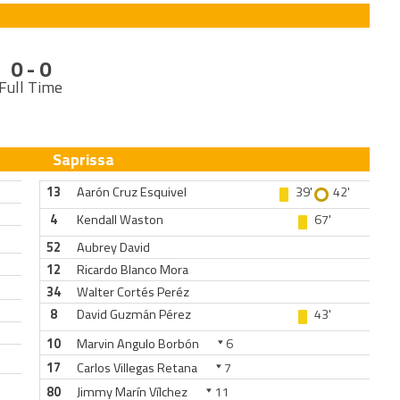
0 - 0
Full Time
Saprissa
13
Aarón Cruz Esquivel
39'
42'
4
Kendall Waston
67'
52
Aubrey David
12
Ricardo Blanco Mora
34
Walter Cortés Peréz
8
David Guzmán Pérez
43'
10
Marvin Angulo Borbón
6
17
Carlos Villegas Retana
7
80
Jimmy Marín Vílchez
11