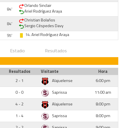
Orlando Sinclair
84'
Ariel Rodríguez Araya
Christian Bolaños
84'
Sergio Céspedes Davy
14.
Ariel Rodríguez Araya
95'
Estadio
Resultados
Resultados
Visitante
Hora
2 - 1
Alajuelense
6:00 pm
0 - 0
Saprissa
11:00 am
4 - 2
Alajuelense
8:00 pm
1 - 4
Saprissa
8:00 pm
2 - 2
Saprissa
9:00 pm