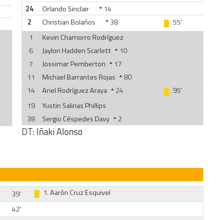
24
Orlando Sinclair
14
2
Christian Bolaños
38
55'
1
Kevin Chamorro Rodríguez
6
Jaylon Hadden Scarlett
10
7
Jossimar Pemberton
17
11
Michael Barrantes Rojas
80
14
Ariel Rodríguez Araya
24
95'
19
Yustin Salinas Phillips
38
Sergio Céspedes Davy
2
DT:
Iñaki Alonso
1.
Aarón Cruz Esquivel
39'
42'