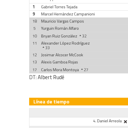
1
Gabriel Torres Tejada
9
Marcel Hernández Campanioni
18
Mauricio Vargas Campos
5
Yurguin Román Alfaro
10
Bryan Ruiz González
32
11
Alexander López Rodríguez
33
12
Josimar Alcocer McCook
13
Alexis Gamboa Rojas
17
Carlos Mora Montoya
27
DT:
Albert Rudé
Línea de tiempo
4.
Daniel Arreola