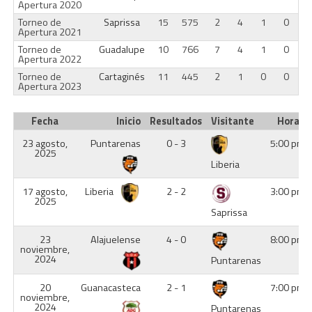
Apertura 2020
Torneo de
Saprissa
15
575
2
4
1
0
Apertura 2021
Torneo de
Guadalupe
10
766
7
4
1
0
Apertura 2022
Torneo de
Cartaginés
11
445
2
1
0
0
Apertura 2023
Fecha
Inicio
Resultados
Visitante
Hora
23 agosto,
Puntarenas
0 - 3
5:00 pm
2025
Liberia
17 agosto,
Liberia
2 - 2
3:00 pm
2025
Saprissa
23
Alajuelense
4 - 0
8:00 pm
noviembre,
2024
Puntarenas
20
Guanacasteca
2 - 1
7:00 pm
noviembre,
2024
Puntarenas