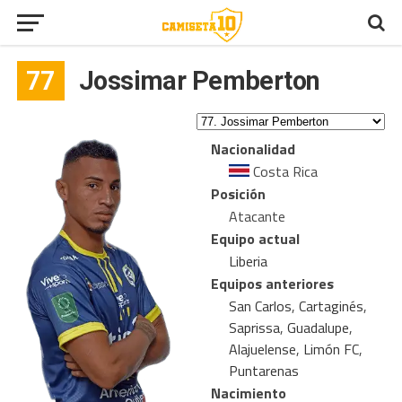
77
Jossimar Pemberton
Nacionalidad
Costa Rica
Posición
Atacante
Equipo actual
Liberia
Equipos anteriores
San Carlos
,
Cartaginés
,
Saprissa
,
Guadalupe
,
Alajuelense
,
Limón FC
,
Puntarenas
Nacimiento