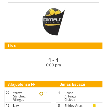
Live
1 - 1
6:00 pm
Alajuelense FF
Dimas Escazú
22
Yalitza
9'
1
Celina
Sánchez
Arteaga
Villegas
Chávez
12
Lixy
3
Shirley Arias