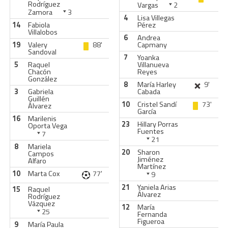
Rodríguez
Vargas
2
Zamora
3
4
Lisa Villegas
14
Fabiola
Pérez
Villalobos
6
Andrea
19
Valery
88'
Capmany
Sandoval
7
Yoanka
5
Raquel
Villanueva
Chacón
Reyes
González
8
María Harley
9'
3
Gabriela
Cabada
Guillén
10
Cristel Sandí
73'
Álvarez
García
16
Marilenis
23
Hillary Porras
Oporta Vega
Fuentes
7
21
8
Mariela
20
Sharon
Campos
Jiménez
Alfaro
Martínez
10
Marta Cox
77'
9
21
Yaniela Arias
15
Raquel
Álvarez
Rodríguez
Vázquez
12
María
25
Fernanda
Figueroa
9
María Paula