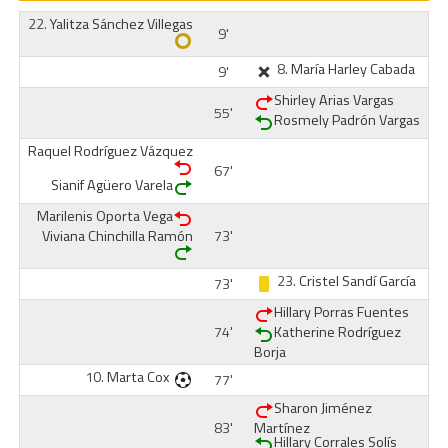
22.
Yalitza Sánchez Villegas
9'
8.
María Harley Cabada
9'
Shirley Arias Vargas
55'
Rosmely Padrón Vargas
Raquel Rodríguez Vázquez
67'
Sianif Agüero Varela
Marilenis Oporta Vega
Viviana Chinchilla Ramón
73'
23.
Cristel Sandí García
73'
Hillary Porras Fuentes
74'
Katherine Rodríguez
Borja
10.
Marta Cox
77'
Sharon Jiménez
83'
Martínez
Hillary Corrales Solís