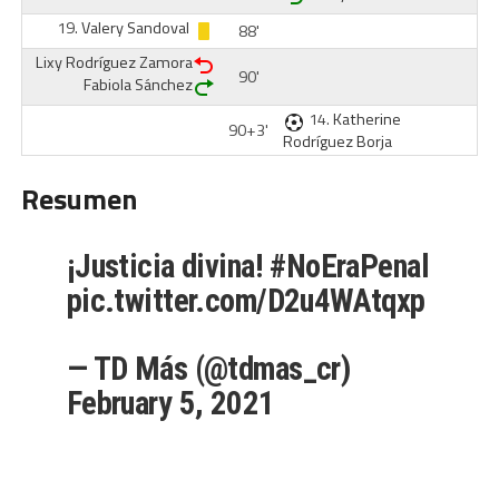
19.
Valery Sandoval
88'
Lixy Rodríguez Zamora
90'
Fabiola Sánchez
14.
Katherine
90+3'
Rodríguez Borja
Resumen
¡Justicia divina!
#NoEraPenal
pic.twitter.com/D2u4WAtqxp
— TD Más (@tdmas_cr)
February 5, 2021