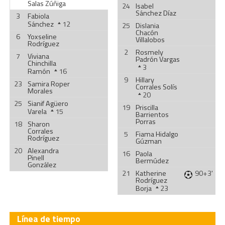
Salas Zúñiga
24
Isabel
Sánchez Díaz
3
Fabiola
Sánchez
12
25
Dislania
Chacón
6
Yoxseline
Villalobos
Rodríguez
2
Rosmely
7
Viviana
Padrón Vargas
Chinchilla
3
Ramón
16
9
Hillary
23
Samira Roper
Corrales Solís
Morales
20
25
Sianif Agüero
19
Priscilla
Varela
15
Barrientos
Porras
18
Sharon
Corrales
5
Fiama Hidalgo
Rodríguez
Gúzman
20
Alexandra
16
Paola
Pinell
Bermúdez
González
21
Katherine
90+3'
Rodríguez
Borja
23
Línea de tiempo