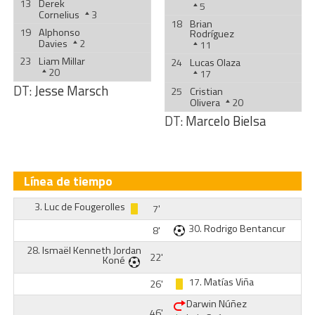
13
Derek
5
Cornelius
3
18
Brian
19
Alphonso
Rodríguez
Davies
2
11
23
Liam Millar
24
Lucas Olaza
20
17
DT:
Jesse Marsch
25
Cristian
Olivera
20
DT:
Marcelo Bielsa
Línea de tiempo
3.
Luc de Fougerolles
7'
30.
Rodrigo Bentancur
8'
28.
Ismaël Kenneth Jordan
22'
Koné
17.
Matías Viña
26'
Darwin Núñez
46'