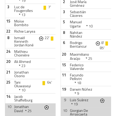
19
2
José María
Giménez
3
Luc de
7'
Fougerolles
3
Sebastián
13
Cáceres
15
Moïse
5
Manuel
Bombito
Ugarte
10
22
Richie Laryea
8
Nahitan
Nández
8
Ismaël
22'
Kenneth
6
Rodrigo
8'
Jordan Koné
Bentancur
85'
24
Mathieu
20
Maximiliano
Choinière
Araújo
25
20
Ali Ahmed
15
Federico
23
Valverde
21
Jonathan
11
Facundo
Osorio
Pellistri
25
Tani
64'
18
Oluwaseyi
19
Darwin Núñez
10
9
14
Jacob
9
Luis Suárez
Shaffelburg
19
10
Jonathan
10
Giorgian De
David
25
Arrascaeta