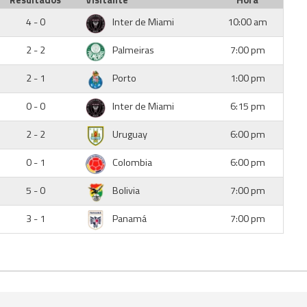
Resultados
Visitante
Hora
4 - 0
Inter de Miami
10:00 am
2 - 2
Palmeiras
7:00 pm
2 - 1
Porto
1:00 pm
0 - 0
Inter de Miami
6:15 pm
2 - 2
Uruguay
6:00 pm
0 - 1
Colombia
6:00 pm
5 - 0
Bolivia
7:00 pm
3 - 1
Panamá
7:00 pm