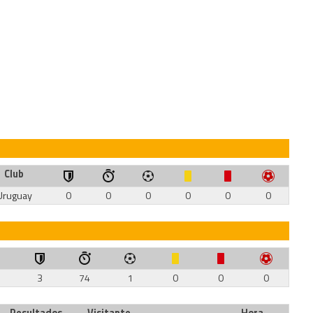
Club
Uruguay
0
0
0
0
0
0
3
74
1
0
0
0