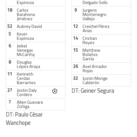
Espinoza
Delgado Solís
18
Carlos
9
Jurgens
Barahona
Montenegro
Jiménez
Vallejo
52
Aubrey David
12
Creichel Pérez
Arias
5
Kevin
Espinoza
14
Cristian
Reyes
6
Jeikel
Venegas
15
Matthew
McCarthy
Bolaños
García
8
Douglas
López Araya
26
Axel Amador
Rojas
11
Kenneth
Cerdas
32
Justin Monge
Barrantes
Calderón
DT:
Geiner Segura
27
Jostin Daly
Cordero
7
Allen Guevara
Zúñiga
DT:
Paulo César
Wanchope