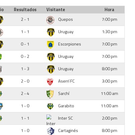
io
Resultados
Visitante
Hora
2 - 1
Quepos
7:00 pm
1 - 1
Uruguay
1:30 pm
0 - 1
Escorpiones
7:00 pm
0 - 2
Uruguay
7:00 pm
1 - 3
Uruguay
8:00 pm
2 - 0
Aserrí FC
3:00 pm
2 - 4
Sarchí
11:00 am
1 - 0
Garabito
11:00 am
1 - 1
Inter SC
2:00 pm
1 - 0
Cartaginés
8:00 pm