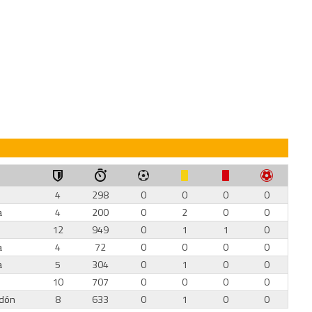
4
298
0
0
0
0
a
4
200
0
2
0
0
12
949
0
1
1
0
a
4
72
0
0
0
0
a
5
304
0
1
0
0
10
707
0
0
0
0
edón
8
633
0
1
0
0