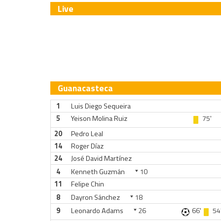
Live
Guanacasteca
1
Luis Diego Sequeira
5
Yeison Molina Ruiz
75'
20
Pedro Leal
14
Roger Díaz
24
José David Martínez
4
Kenneth Guzmán
10
11
Felipe Chin
8
Dayron Sánchez
18
9
Leonardo Adams
26
66'
54