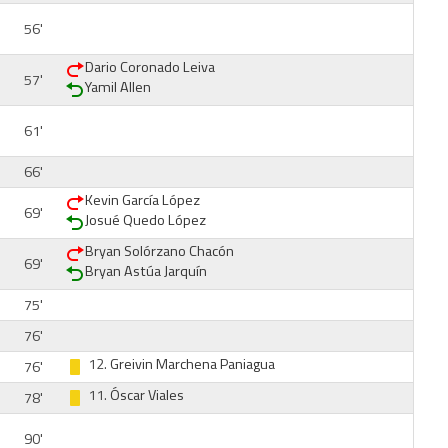
56'
Dario Coronado Leiva
57'
Yamil Allen
61'
66'
Kevin García López
69'
Josué Quedo López
Bryan Solórzano Chacón
69'
Bryan Astúa Jarquín
75'
76'
12.
Greivin Marchena Paniagua
76'
11.
Óscar Viales
78'
90'