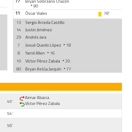
77
Bryan Solórzano Chacón
80
11
Óscar Viales
78'
13
Sergio Arceda Castillo
14
Justin Jiménez
29
Andrés Jara
7
Josué Quedo López
18
8
Yamil Allen
16
10
Víctor Pérez Zabala
20
80
Bryan Astúa Jarquín
77
Aimar Abarca
45'
Víctor Pérez Zabala
54'
56'