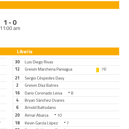
1 - 0
11:00 am
Liberia
30
Luis Diego Rivas
12
Greivin Marchena Paniagua
76'
21
Sergio Céspedes Davy
2
Greivin Díaz Batres
16
Dario Coronado Leiva
8
4
Bryan Sánchez Ovares
6
Arnold Baltodano
20
Aimar Abarca
10
'
18
Kevin García López
7