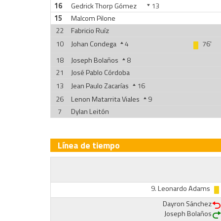
16
Gedrick Thorp Gómez
13
15
Malcom Pilone
22
Fabricio Ruíz
10
Johan Condega
4
76'
18
Joseph Bolaños
8
21
José Pablo Córdoba
13
Jean Paulo Zacarías
16
26
Lenon Matarrita Viales
9
7
Dylan Leitón
Línea de tiempo
9.
Leonardo Adams
Dayron Sánchez
Joseph Bolaños