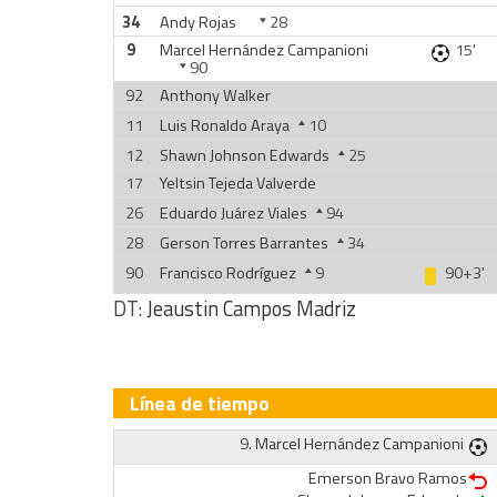
34
Andy Rojas
28
9
Marcel Hernández Campanioni
15'
90
92
Anthony Walker
11
Luis Ronaldo Araya
10
12
Shawn Johnson Edwards
25
17
Yeltsin Tejeda Valverde
26
Eduardo Juárez Viales
94
28
Gerson Torres Barrantes
34
90
Francisco Rodríguez
9
90+3'
DT:
Jeaustin Campos Madriz
Línea de tiempo
9.
Marcel Hernández Campanioni
Emerson Bravo Ramos