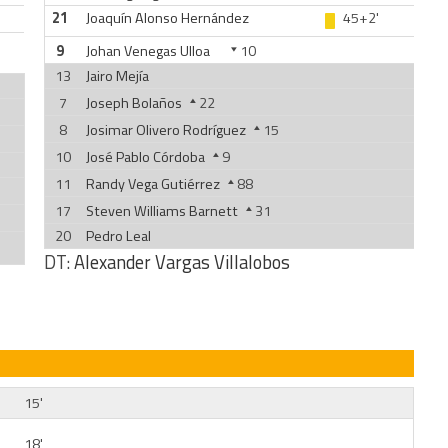
21
Joaquín Alonso Hernández
45+2'
9
Johan Venegas Ulloa
10
13
Jairo Mejía
7
Joseph Bolaños
22
8
Josimar Olivero Rodríguez
15
10
José Pablo Córdoba
9
11
Randy Vega Gutiérrez
88
17
Steven Williams Barnett
31
20
Pedro Leal
DT:
Alexander Vargas Villalobos
15'
18'