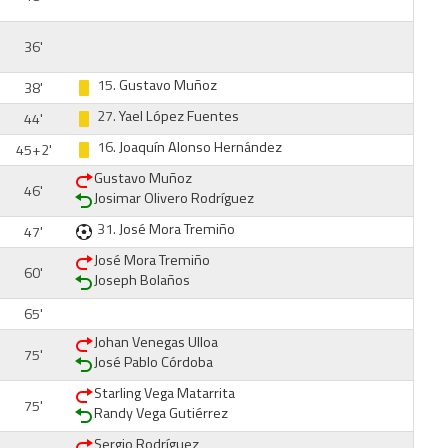
36'
15.
Gustavo Muñoz
38'
27.
Yael López Fuentes
44'
16.
Joaquín Alonso Hernández
45+2'
Gustavo Muñoz
46'
Josimar Olivero Rodríguez
31.
José Mora Tremiño
47'
José Mora Tremiño
60'
Joseph Bolaños
65'
Johan Venegas Ulloa
75'
José Pablo Córdoba
Starling Vega Matarrita
75'
Randy Vega Gutiérrez
Sergio Rodríguez