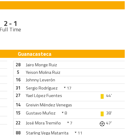
2 - 1
Full Time
Guanacasteca
28
Jairo Monge Ruiz
5
Yeison Molina Ruiz
16
Johnny Leverón
31
Sergio Rodríguez
17
27
Yael López Fuentes
44'
14
Greivin Méndez Venegas
15
Gustavo Muñoz
8
38'
22
José Mora Tremiño
7
47'
88
Starling Vega Matarrita
11