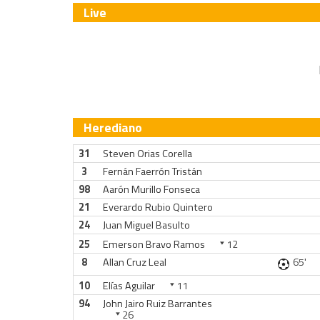
Live
Herediano
31
Steven Orias Corella
3
Fernán Faerrón Tristán
98
Aarón Murillo Fonseca
21
Everardo Rubio Quintero
24
Juan Miguel Basulto
25
Emerson Bravo Ramos
12
8
Allan Cruz Leal
65'
10
Elías Aguilar
11
94
John Jairo Ruiz Barrantes
26