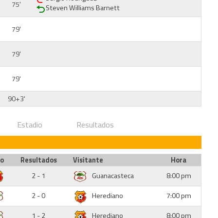
75'
Steven Williams Barnett
79'
79'
79'
90+3'
Estadio
Resultados
io
Resultados
Visitante
Hora
2 - 1
Guanacasteca
8:00 pm
2 - 0
Herediano
7:00 pm
1 - 2
Herediano
8:00 pm