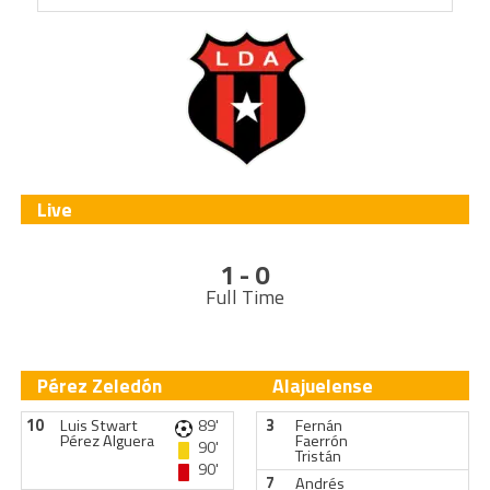
Live
1 - 0
Full Time
Pérez Zeledón
Alajuelense
10
Luis Stwart
89'
3
Fernán
Pérez Alguera
Faerrón
90'
Tristán
90'
7
Andrés