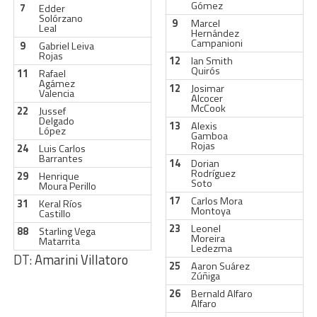
Gómez
7
Edder
Solórzano
9
Marcel
Leal
Hernández
Campanioni
9
Gabriel Leiva
Rojas
12
Ian Smith
Quirós
11
Rafael
Agámez
12
Josimar
Valencia
Alcocer
McCook
22
Jussef
Delgado
13
Alexis
López
Gamboa
Rojas
24
Luis Carlos
Barrantes
14
Dorian
Rodríguez
29
Henrique
Soto
Moura Perillo
17
Carlos Mora
31
Keral Ríos
Montoya
Castillo
23
Leonel
88
Starling Vega
Moreira
Matarrita
Ledezma
DT:
Amarini Villatoro
25
Aaron Suárez
Zúñiga
26
Bernald Alfaro
Alfaro