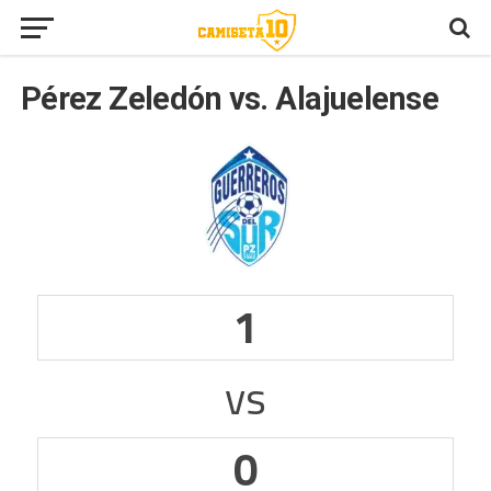
Pérez Zeledón vs. Alajuelense
1
vs
0