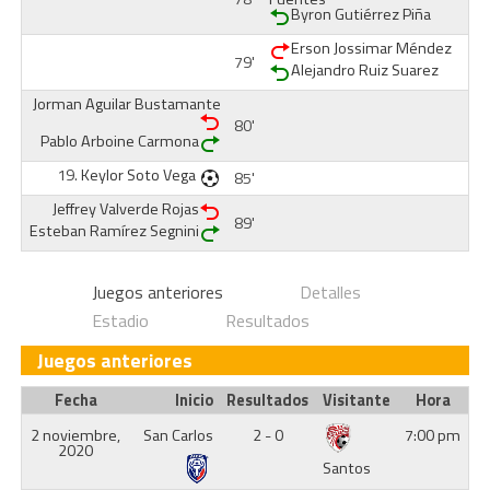
Byron Gutiérrez Piña
Erson Jossimar Méndez
79'
Alejandro Ruiz Suarez
Jorman Aguilar Bustamante
80'
Pablo Arboine Carmona
19.
Keylor Soto Vega
85'
Jeffrey Valverde Rojas
89'
Esteban Ramírez Segnini
Juegos anteriores
Detalles
Estadio
Resultados
Juegos anteriores
Fecha
Inicio
Resultados
Visitante
Hora
2 noviembre,
San Carlos
2 - 0
7:00 pm
2020
Santos