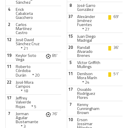
Sánchez
8
José Garro
4
Erick
González
Cabalceta
37
Alexánder
69'
Giacchero
Jiménez
2
Carlos
Fuentes
Martínez
27
Castro
15
Juan Diego
12
José David
Madrigal
Sánchez Cruz
20
Randall
36'
21
Alvarado
19
Keylor Soto
85'
Brenes
Vega
5
Víctor Griffith
11
Roberto
Mullings
Córdoba
11
Denilson
51'
Durán
20
Mora Marín
22
José Mora
24
Campos
17
Osvaldo
18
Rodríguez
Flores
17
Jeffrey
Valverde
7
Kenny
Rojas
5
Cunningham
Brown
7
Jorman
76'
Aguilar
10
Erson
Bustamante
Jossimar
3
Méndez