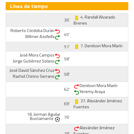
Línea de tiempo
4.
Randall Alvarado
36'
Brenes
Roberto Córdoba Durán
45'
Wílmer Azofeifa
7.
Denilson Mora Marín
51'
José Mora Campos
58'
Jorge Gutiérrez Solano
José David Sánchez Cruz
58'
Rachid Chirino Serrano
Denilson Mora Marín
62'
Yeremy Araya
37.
Alexánder Jiménez
69'
Fuentes
18.
Jorman Aguilar
76'
Bustamante
Alexánder Jiménez
78'
Fuentes