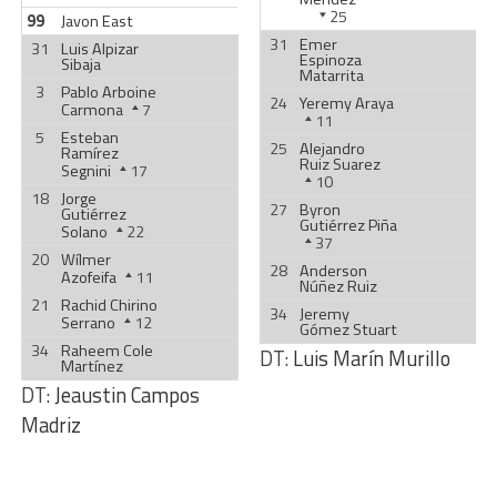
25
99
Javon East
31
Emer
31
Luis Alpizar
Espinoza
Sibaja
Matarrita
3
Pablo Arboine
24
Yeremy Araya
Carmona
7
11
5
Esteban
25
Alejandro
Ramírez
Ruiz Suarez
Segnini
17
10
18
Jorge
27
Byron
Gutiérrez
Gutiérrez Piña
Solano
22
37
20
Wílmer
28
Anderson
Azofeifa
11
Núñez Ruiz
21
Rachid Chirino
34
Jeremy
Serrano
12
Gómez Stuart
34
Raheem Cole
DT:
Luis Marín Murillo
Martínez
DT:
Jeaustin Campos
Madriz