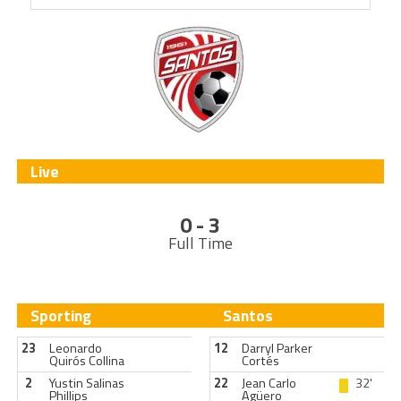
Live
0 - 3
Full Time
Sporting
Santos
23
Leonardo
12
Darryl Parker
Quirós Collina
Cortés
2
Yustin Salinas
22
Jean Carlo
32'
Phillips
Agüero