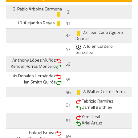
3.
Pablo Arboine Carmona
3'
10.
Alejandro Reyes
31'
22.
Jean Carlo Agüero
32'
Duarte
7.
Julen Cordero
47'
González
Anthony López Muñoz
53'
Kendall Porras Montero
Luis Donaldo Hernández
55'
Ian Smith Quirós
2.
Walter Cortés Peréz
56'
Fabrizio Ramírez
61'
Darnell Barthley
Yamil Leal
61'
Ariel Arauz
Gabriel Brown
69'