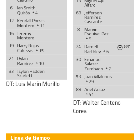
Castrillo
13
Miguel Ajú
Alfaro
6
Ian Smith
Quirós
4
68
Jefferson
Ramírez
12
Kendall Porras
Cascante
Montero
11
8
Marvin
16
Jeremy
Esquivel Paz
Montero
9
19
Harry Rojas
24
Darnell
89'
Cabezas
15
Barthley
6
21
Dylan
30
Emanuel
Ramírez
10
Salazar
Zumbado
7
33
Jaylon Hadden
Scarlett
53
Juan Villalobos
29
DT:
Luis Marín Murillo
88
Ariel Arauz
41
DT:
Walter Centeno
Corea
Línea de tiempo