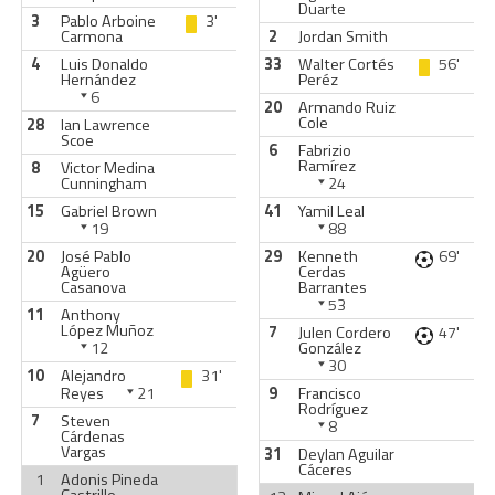
Duarte
3
Pablo Arboine
3'
Carmona
2
Jordan Smith
4
Luis Donaldo
33
Walter Cortés
56'
Hernández
Peréz
6
20
Armando Ruiz
Cole
28
Ian Lawrence
Scoe
6
Fabrizio
Ramírez
8
Victor Medina
Cunningham
24
15
Gabriel Brown
41
Yamil Leal
19
88
20
José Pablo
29
Kenneth
69'
Agüero
Cerdas
Casanova
Barrantes
53
11
Anthony
López Muñoz
7
Julen Cordero
47'
12
González
30
10
Alejandro
31'
Reyes
21
9
Francisco
Rodríguez
7
Steven
8
Cárdenas
Vargas
31
Deylan Aguilar
Cáceres
1
Adonis Pineda