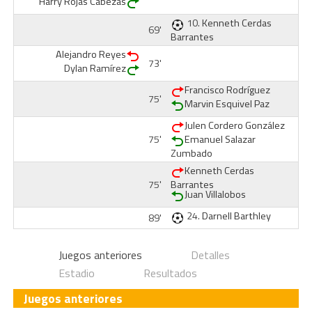
Harry Rojas Cabezas
10.
Kenneth Cerdas
69'
Barrantes
Alejandro Reyes
73'
Dylan Ramírez
Francisco Rodríguez
75'
Marvin Esquivel Paz
Julen Cordero González
75'
Emanuel Salazar
Zumbado
Kenneth Cerdas
75'
Barrantes
Juan Villalobos
24.
Darnell Barthley
89'
Juegos anteriores
Detalles
Estadio
Resultados
Juegos anteriores