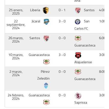
Ana
25 enero,
Liberia
0 - 1
Santos
4:00 
2025
22
Jicaral
3 - 0
San
1:00 
septiembre,
2024
Carlos FC
26 marzo,
Santos
0 - 0
6:00 
2024
Guanacasteca
10 marzo,
Guanacasteca
3 - 0
3:00 
2024
Alajuelense
2 marzo,
Pérez
0 - 0
8:00 
2024
Zeledón
Guanacasteca
24 febrero,
Guanacasteca
0 - 0
3:00 
2024
Saprissa