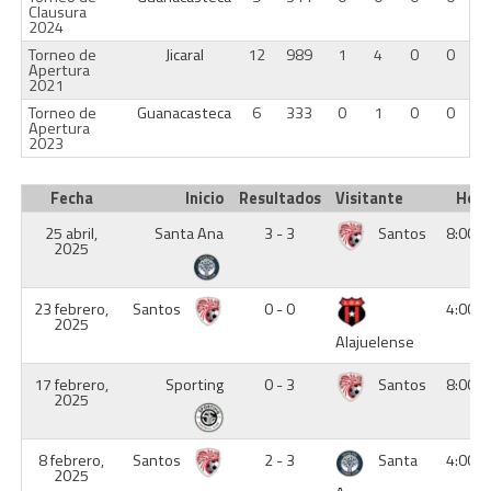
Clausura
2024
Torneo de
Jicaral
12
989
1
4
0
0
Apertura
2021
Torneo de
Guanacasteca
6
333
0
1
0
0
Apertura
2023
Fecha
Inicio
Resultados
Visitante
Hor
25 abril,
Santa Ana
3 - 3
Santos
8:00 
2025
23 febrero,
Santos
0 - 0
4:00 
2025
Alajuelense
17 febrero,
Sporting
0 - 3
Santos
8:00 
2025
8 febrero,
Santos
2 - 3
Santa
4:00 
2025