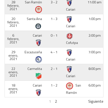
28
San Ramón
3 - 2
11:00 am
febrero,
2021
Cariari
20
Santa Ana
1 - 3
1:00 pm
febrero,
2021
Cariari
6
Cariari
0 - 1
2:00 pm
febrero,
2021
Cofutpa
29
Escazuceña
4 - 1
7:00 pm
enero,
2021
Cariari
22
Carmelita
2 - 1
8:00 pm
enero,
2021
Cariari
18
Cariari
1 - 2
San
6:00 pm
enero,
2021
Ramón
1
2
Siguiente