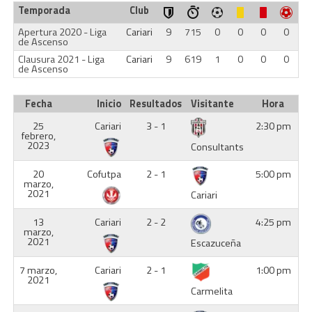
Temporada
Club
Apertura 2020 - Liga
Cariari
9
715
0
0
0
0
de Ascenso
Clausura 2021 - Liga
Cariari
9
619
1
0
0
0
de Ascenso
Fecha
Inicio
Resultados
Visitante
Hora
25
Cariari
3 - 1
2:30 pm
febrero,
2023
Consultants
20
Cofutpa
2 - 1
5:00 pm
marzo,
2021
Cariari
13
Cariari
2 - 2
4:25 pm
marzo,
2021
Escazuceña
7 marzo,
Cariari
2 - 1
1:00 pm
2021
Carmelita