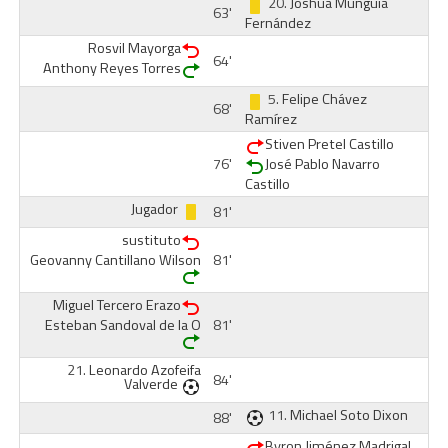
20.
Joshua Munguía
63'
Fernández
Rosvil Mayorga
64'
Anthony Reyes Torres
5.
Felipe Chávez
68'
Ramírez
Stiven Pretel Castillo
76'
José Pablo Navarro
Castillo
Jugador
81'
sustituto
Geovanny Cantillano Wilson
81'
Miguel Tercero Erazo
Esteban Sandoval de la O
81'
21.
Leonardo Azofeifa
84'
Valverde
11.
Michael Soto Dixon
88'
Byron Jiménez Madrigal