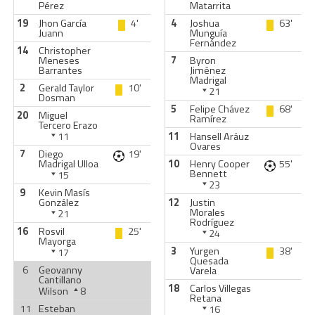
Pérez
Matarrita
19
Jhon García
4'
4
Joshua
63'
Juann
Munguía
Fernández
14
Christopher
Meneses
7
Byron
Barrantes
Jiménez
Madrigal
2
Gerald Taylor
10'
21
Dosman
5
Felipe Chávez
68'
20
Miguel
Ramírez
Tercero Erazo
11
11
Hansell Aráuz
Ovares
7
Diego
19'
Madrigal Ulloa
10
Henry Cooper
55'
Bennett
15
23
9
Kevin Masís
González
12
Justin
Morales
21
Rodríguez
16
Rosvil
25'
24
Mayorga
3
Yurgen
38'
17
Quesada
6
Geovanny
Varela
Cantillano
18
Carlos Villegas
Wilson
8
Retana
11
Esteban
16