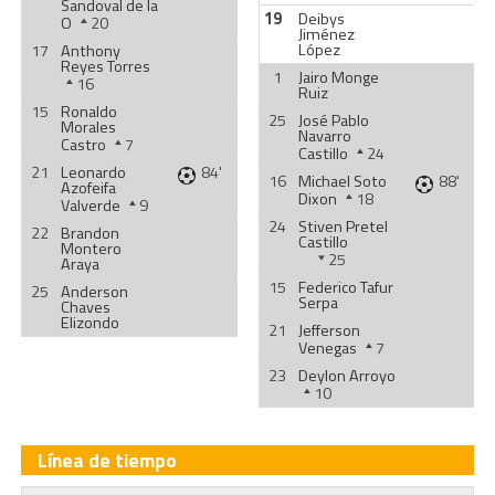
Sandoval de la
19
Deibys
O
20
Jiménez
López
17
Anthony
Reyes Torres
1
Jairo Monge
16
Ruiz
15
Ronaldo
25
José Pablo
Morales
Navarro
Castro
7
Castillo
24
21
Leonardo
84'
16
Michael Soto
88'
Azofeifa
Dixon
18
Valverde
9
24
Stiven Pretel
22
Brandon
Castillo
Montero
25
Araya
15
Federico Tafur
25
Anderson
Serpa
Chaves
Elizondo
21
Jefferson
Venegas
7
23
Deylon Arroyo
10
Línea de tiempo