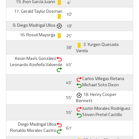
19.
Jhon García Juann
4'
17.
Gerald Taylor Dosman
10'
8.
Diego Madrigal Ulloa
19'
16.
Rosvil Mayorga
25'
3.
Yurgen Quesada
38'
Varela
Kevin Masís González
Leonardo Azofeifa Valverde
45'
Carlos Villegas Retana
45'
Michael Soto Dixon
18.
Henry Cooper
55'
Bennett
Justin Morales Rodríguez
55'
Stiven Pretel Castillo
Diego Madrigal Ulloa
61'
Ronaldo Morales Castro