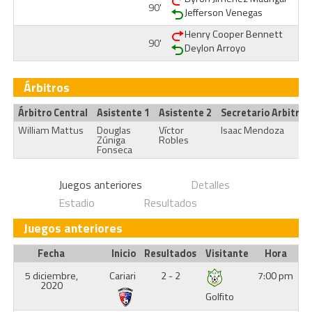
90'
Jefferson Venegas
Henry Cooper Bennett
90'
Deylon Arroyo
Árbitros
Árbitro Central
Asistente 1
Asistente 2
Secretario Arbitral
William Mattus
Douglas
Víctor
Isaac Mendoza
Zúniga
Robles
Fonseca
Juegos anteriores
Detalles
Estadio
Resultados
Juegos anteriores
Fecha
Inicio
Resultados
Visitante
Hora
5 diciembre,
Cariari
2 - 2
7:00 pm
2020
Golfito