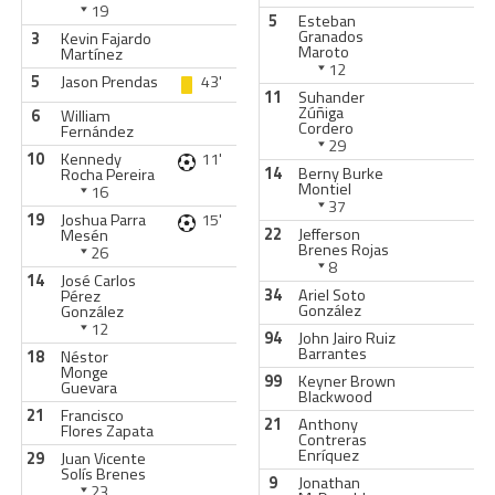
19
5
Esteban
Granados
3
Kevin Fajardo
Maroto
Martínez
12
5
Jason Prendas
43'
11
Suhander
Zúñiga
6
William
Cordero
Fernández
29
10
Kennedy
11'
14
Berny Burke
Rocha Pereira
Montiel
16
37
19
Joshua Parra
15'
22
Jefferson
Mesén
Brenes Rojas
26
8
14
José Carlos
34
Ariel Soto
Pérez
González
González
12
94
John Jairo Ruiz
Barrantes
18
Néstor
Monge
99
Keyner Brown
Guevara
Blackwood
21
Francisco
21
Anthony
Flores Zapata
Contreras
Enríquez
29
Juan Vicente
Solís Brenes
9
Jonathan
23