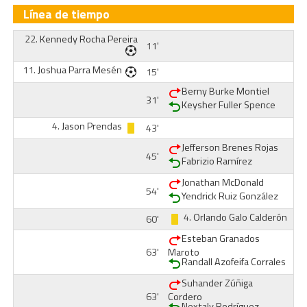
Línea de tiempo
22.
Kennedy Rocha Pereira
11'
11.
Joshua Parra Mesén
15'
Berny Burke Montiel
31'
Keysher Fuller Spence
4.
Jason Prendas
43'
Jefferson Brenes Rojas
45'
Fabrizio Ramírez
Jonathan McDonald
54'
Yendrick Ruiz González
4.
Orlando Galo Calderón
60'
Esteban Granados
63'
Maroto
Randall Azofeifa Corrales
Suhander Zúñiga
63'
Cordero
Nextaly Rodríguez