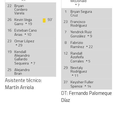
McDonald
7
22
Bryan
Cordero
1
Bryan Segura
Varela
Cruz
26
Kevin Vega
93'
23
Francisco
Garro
19
Rodríguez
16
Esteban Cano
7
Yendrick Ruiz
Arias
10
González
9
23
Omar López
8
Fabrizio
29
Ramírez
22
19
Kendall
12
Randall
Alejandro
Azofeifa
Gallardo
Corrales
5
Sequeira
7
29
Nextaly
25
Alejandro
Rodríguez
Bran
11
Asistente técnico:
37
Keysher Fuller
Spence
14
Martín Arriola
DT:
Fernando Palomeque
Díaz