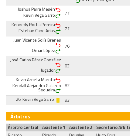
Joshua Parra Mesén
71'
Kevin Vega Garro
Kennedy Rocha Pereira
71'
Esteban Cano Arias
Juan Vicente Solís Brenes
76'
Omar López
José Carlos Pérez González
83'
Jugador
Kevin Arrieta Maroto
Kendall Alejandro Gallardo
83'
Sequeira
26.
Kevin Vega Garro
93'
Árbitros
Árbitro Central
Asistente 1
Asistente 2
Secretario Arbitral
Ricardo
Ricardo
Douglas
Hugo Cruz