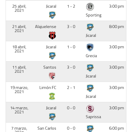
25 abril,
Jicaral
1 - 2
3:00 pm
2021
Sporting
21 abril,
Alajuelense
3 - 0
8:00 pm
2021
Jicaral
18 abril,
Jicaral
1 - 0
3:00 pm
2021
Grecia
11 abril,
Santos
3 - 0
3:00 pm
2021
Jicaral
19 marzo,
Limón FC
2 - 1
3:00 pm
2021
Jicaral
14 marzo,
Jicaral
0 - 0
3:00 pm
2021
Saprissa
7 marzo,
San Carlos
0 - 0
6:00 pm