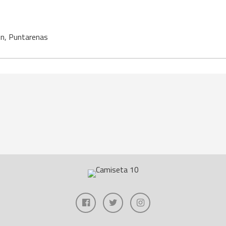
ón
,
Puntarenas