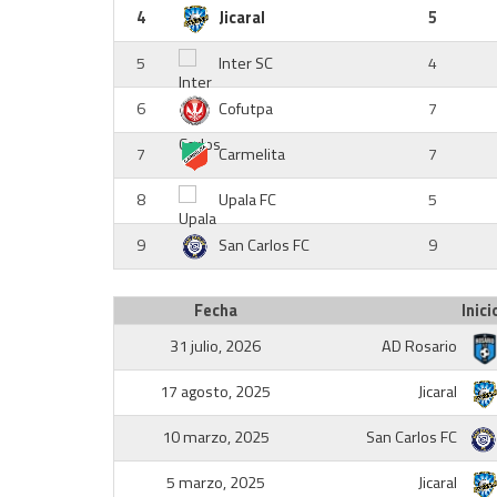
4
Jicaral
5
5
Inter SC
4
6
Cofutpa
7
7
Carmelita
7
8
Upala FC
5
9
San Carlos FC
9
Fecha
Inici
31 julio, 2026
AD Rosario
17 agosto, 2025
Jicaral
10 marzo, 2025
San Carlos FC
5 marzo, 2025
Jicaral