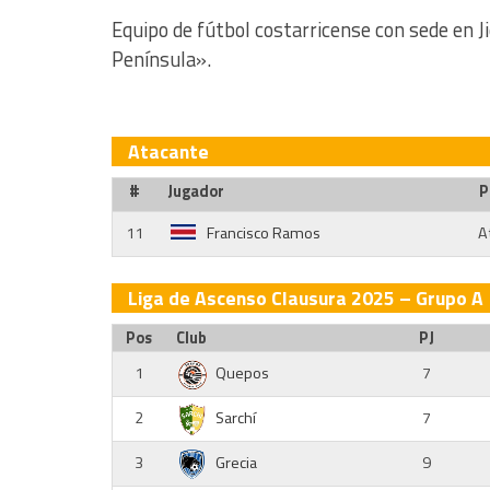
Equipo de fútbol costarricense con sede en J
Península».
Atacante
#
Jugador
P
11
Francisco Ramos
A
Liga de Ascenso Clausura 2025 – Grupo A
Pos
Club
PJ
1
Quepos
7
2
Sarchí
7
3
Grecia
9