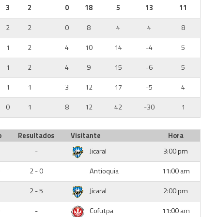
3
2
0
18
5
13
11
2
2
0
8
4
4
8
1
2
4
10
14
-4
5
1
2
4
9
15
-6
5
1
1
3
12
17
-5
4
0
1
8
12
42
-30
1
o
Resultados
Visitante
Hora
-
Jicaral
3:00 pm
2 - 0
Antioquia
11:00 am
2 - 5
Jicaral
2:00 pm
-
Cofutpa
11:00 am