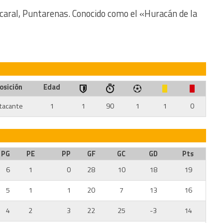
icaral, Puntarenas. Conocido como el «Huracán de la
osición
Edad
tacante
1
1
90
1
1
0
PG
PE
PP
GF
GC
GD
Pts
6
1
0
28
10
18
19
5
1
1
20
7
13
16
4
2
3
22
25
-3
14