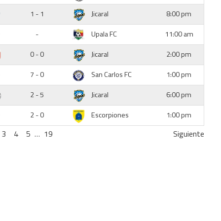
1 - 1
Jicaral
8:00 pm
-
Upala FC
11:00 am
0 - 0
Jicaral
2:00 pm
7 - 0
San Carlos FC
1:00 pm
2 - 5
Jicaral
6:00 pm
2 - 0
Escorpiones
1:00 pm
3
4
5
…
19
Siguiente