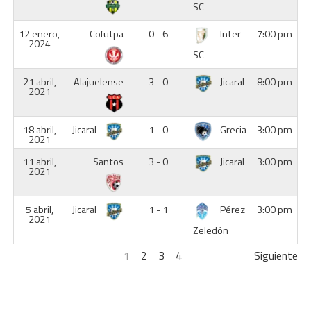
SC
12 enero,
Cofutpa
0 - 6
Inter
7:00 pm
2024
SC
21 abril,
Alajuelense
3 - 0
Jicaral
8:00 pm
2021
18 abril,
Jicaral
1 - 0
Grecia
3:00 pm
2021
11 abril,
Santos
3 - 0
Jicaral
3:00 pm
2021
5 abril,
Jicaral
1 - 1
Pérez
3:00 pm
2021
Zeledón
1
2
3
4
Siguiente