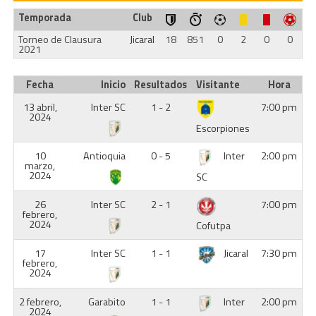
Temporada
Club
Torneo de Clausura
Jicaral
18
851
0
2
0
0
2021
Fecha
Inicio
Resultados
Visitante
Hora
13 abril,
Inter SC
1 - 2
7:00 pm
2024
Escorpiones
10
Antioquia
0 - 5
Inter
2:00 pm
marzo,
2024
SC
26
Inter SC
2 - 1
7:00 pm
febrero,
2024
Cofutpa
17
Inter SC
1 - 1
Jicaral
7:30 pm
febrero,
2024
2 febrero,
Garabito
1 - 1
Inter
2:00 pm
2024