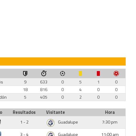
és
9
633
0
5
1
0
18
816
0
4
0
0
edón
5
405
0
2
0
0
io
Resultados
Visitante
Hora
1 - 2
Guadalupe
7:30 pm
3 - 4
Guadalupe
11:00 am