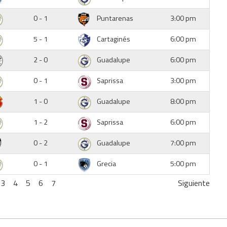
0 - 1
Puntarenas
3:00 pm
5 - 1
Cartaginés
6:00 pm
2 - 0
Guadalupe
6:00 pm
0 - 1
Saprissa
3:00 pm
1 - 0
Guadalupe
8:00 pm
1 - 2
Saprissa
6:00 pm
0 - 2
Guadalupe
7:00 pm
0 - 1
Grecia
5:00 pm
3
4
5
6
7
Siguiente