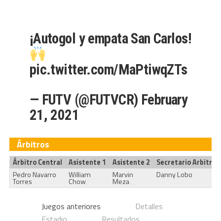
¡Autogol y empata San Carlos!
pic.twitter.com/MaPtiwqZTs
— FUTV (@FUTVCR)
February
21, 2021
Árbitros
Árbitro Central
Asistente 1
Asistente 2
Secretario Arbitral
Pedro Navarro
William
Marvin
Danny Lobo
Torres
Chow
Meza
Juegos anteriores
Detalles
Estadio
Resultados