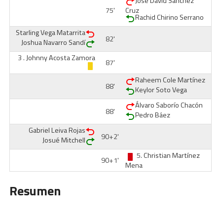
José David Sánchez
75'
Cruz
Rachid Chirino Serrano
Starling Vega Matarrita
82'
Joshua Navarro Sandí
3 .
Johnny Acosta Zamora
87'
Raheem Cole Martínez
88'
Keylor Soto Vega
Álvaro Saborío Chacón
88'
Pedro Báez
Gabriel Leiva Rojas
90+2'
Josué Mitchell
5.
Christian Martínez
90+1'
Mena
Resumen