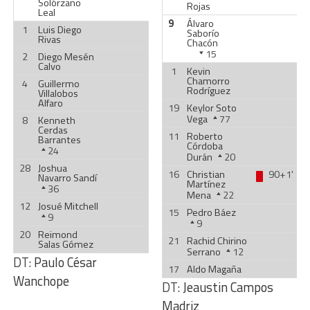
Solórzano
Rojas
Leal
9
Álvaro
1
Luis Diego
Saborío
Rivas
Chacón
15
2
Diego Mesén
Calvo
1
Kevin
Chamorro
4
Guillermo
Rodríguez
Villalobos
Alfaro
19
Keylor Soto
Vega
77
8
Kenneth
Cerdas
11
Roberto
Barrantes
Córdoba
24
Durán
20
28
Joshua
16
Christian
90+1'
Navarro Sandí
Martínez
36
Mena
22
12
Josué Mitchell
15
Pedro Báez
9
9
20
Reimond
21
Rachid Chirino
Salas Gómez
Serrano
12
DT:
Paulo César
17
Aldo Magaña
Wanchope
DT:
Jeaustin Campos
Madriz