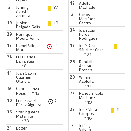
López
13
Adolfo
3
Johnny
87'
Machado
Acosta
2
Carlos
Zamora
Martínez
19
Junior
18'
Castro
Delgado Solís
34
Juan Luis
29
Henrique
Pérez
Moura Perillo
Rodríguez
13
Daniel Villegas
31'
12
José David
Mora
Sánchez Cruz
21
24
Luis Carlos
Barrantes
26
Randall
8
Alvarado
Brenes
11
Juan Gabriel
Guzmán
20
Wílmer
Otarola
Azofeifa
11
9
Gabriel Leiva
Rojas
12
77
Raheem Cole
Martínez
10
Luis Stwart
7'
19
Pérez Alguera
22
José Mora
15'
36
Starling Vega
Campos
Matarrita
16
28
7
Jeffrey
21
Edder
Valverde