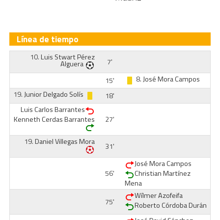
Línea de tiempo
10.
Luis Stwart Pérez
7'
Alguera
8.
José Mora Campos
15'
19.
Junior Delgado Solís
18'
Luis Carlos Barrantes
Kenneth Cerdas Barrantes
27'
19.
Daniel Villegas Mora
31'
José Mora Campos
56'
Christian Martínez
Mena
Wílmer Azofeifa
75'
Roberto Córdoba Durán