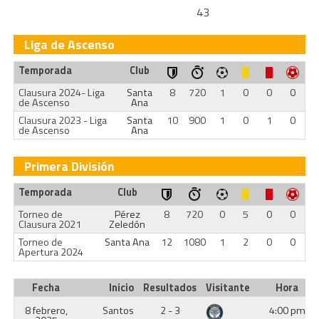
43
Liga de Ascenso
Temporada
Club
Clausura 2024- Liga
Santa
8
720
1
0
0
0
de Ascenso
Ana
Clausura 2023 - Liga
Santa
10
900
1
0
1
0
de Ascenso
Ana
Primera División
Temporada
Club
Torneo de
Pérez
8
720
0
5
0
0
Clausura 2021
Zeledón
Torneo de
Santa Ana
12
1080
1
2
0
0
Apertura 2024
Fecha
Inicio
Resultados
Visitante
Hora
8 febrero,
Santos
2 - 3
4:00 pm