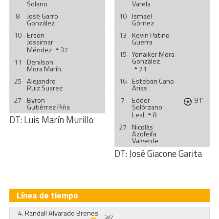
Solano
Varela
8
José Garro
10
Ismael
González
Gómez
10
Erson
13
Kevin Patiño
Jossimar
Guerra
Méndez
37
15
Yonaiker Mora
González
11
Denilson
Mora Marín
71
25
Alejandro
16
Esteban Cano
Ruiz Suarez
Arias
27
Byron
7
Edder
91'
Gutiérrez Piña
Solórzano
Leal
8
DT:
Luis Marín Murillo
27
Nicolás
Azofeifa
Valverde
DT:
José Giacone Garita
Línea de tiempo
4.
Randall Alvarado Brenes
36'