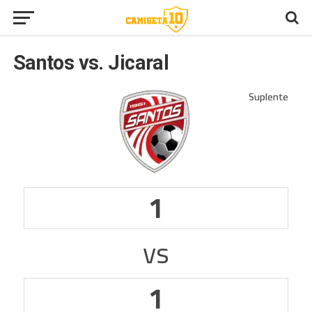
Santos vs. Jicaral
1
vs
1