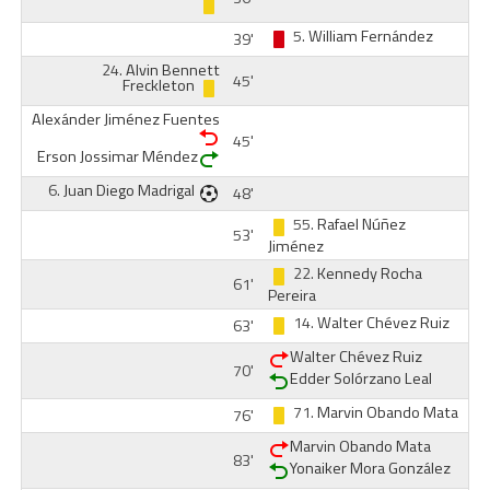
5.
William Fernández
39'
24.
Alvin Bennett
45'
Freckleton
Alexánder Jiménez Fuentes
45'
Erson Jossimar Méndez
6.
Juan Diego Madrigal
48'
55.
Rafael Núñez
53'
Jiménez
22.
Kennedy Rocha
61'
Pereira
14.
Walter Chévez Ruiz
63'
Walter Chévez Ruiz
70'
Edder Solórzano Leal
71.
Marvin Obando Mata
76'
Marvin Obando Mata
83'
Yonaiker Mora González