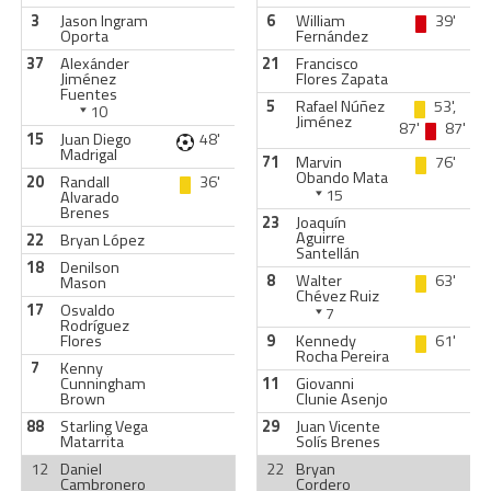
3
Jason Ingram
6
William
39'
Oporta
Fernández
37
Alexánder
21
Francisco
Jiménez
Flores Zapata
Fuentes
5
Rafael Núñez
53',
10
Jiménez
87'
87'
15
Juan Diego
48'
Madrigal
71
Marvin
76'
Obando Mata
20
Randall
36'
15
Alvarado
Brenes
23
Joaquín
Aguirre
22
Bryan López
Santellán
18
Denilson
8
Walter
63'
Mason
Chévez Ruiz
17
Osvaldo
7
Rodríguez
Flores
9
Kennedy
61'
Rocha Pereira
7
Kenny
Cunningham
11
Giovanni
Brown
Clunie Asenjo
88
Starling Vega
29
Juan Vicente
Matarrita
Solís Brenes
12
Daniel
22
Bryan
Cambronero
Cordero