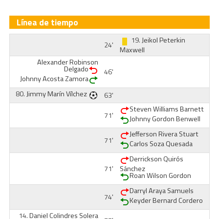
Línea de tiempo
19.
Jeikol Peterkin
24'
Maxwell
Alexander Robinson
Delgado
46'
Johnny Acosta Zamora
80.
Jimmy Marín Vílchez
63'
Steven Williams Barnett
71'
Johnny Gordon Benwell
Jefferson Rivera Stuart
71'
Carlos Soza Quesada
Derrickson Quirós
71'
Sánchez
Roan Wilson Gordon
Darryl Araya Samuels
74'
Keyder Bernard Cordero
14.
Daniel Colindres Solera