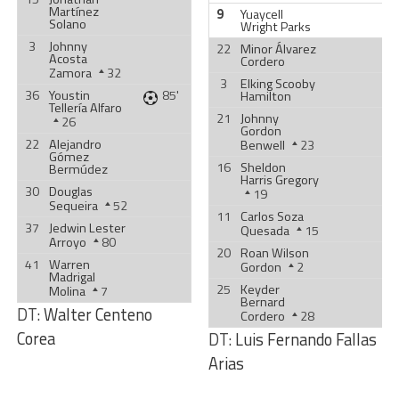
Martínez
9
Yuaycell
Solano
Wright Parks
3
Johnny
22
Minor Álvarez
Acosta
Cordero
Zamora
32
3
Elking Scooby
36
Youstin
85'
Hamilton
Tellería Alfaro
21
Johnny
26
Gordon
22
Alejandro
Benwell
23
Gómez
16
Sheldon
Bermúdez
Harris Gregory
30
Douglas
19
Sequeira
52
11
Carlos Soza
37
Jedwin Lester
Quesada
15
Arroyo
80
20
Roan Wilson
41
Warren
Gordon
2
Madrigal
25
Keyder
Molina
7
Bernard
DT:
Walter Centeno
Cordero
28
Corea
DT:
Luis Fernando Fallas
Arias