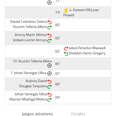
77'
4.
Kareem McLean
79'
Powell
Daniel Colindres Solera
80'
Youstin Tellería Alfaro
Jimmy Marín Vílchez
83'
Jedwin Lester Arroyo
Jeikol Peterkin Maxwell
83'
Sheldon Harris Gregory
10.
Youstin Tellería Alfaro
85'
7.
Johan Venegas Ulloa
87'
Aubrey David
89'
Douglas Sequeira
Johan Venegas Ulloa
89'
Warren Madrigal Molina
Juegos anteriores
Detalles