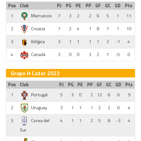
Pos
Club
PJ
PG
PE
PP
GF
GC
GD
Pts
1
Marruecos
7
3
2
2
6
5
1
11
2
Croacia
7
2
4
1
8
7
1
10
3
Bélgica
3
1
1
1
1
2
-1
4
4
Canadá
3
0
0
3
2
7
-5
0
Grupo H Catar 2022
Pos
Club
PJ
PG
PE
PP
GF
GC
GD
Pts
1
Portugal
5
3
0
2
12
6
6
9
2
Uruguay
3
1
1
1
2
2
0
4
3
Corea del
4
1
1
2
5
8
-3
4
Sur