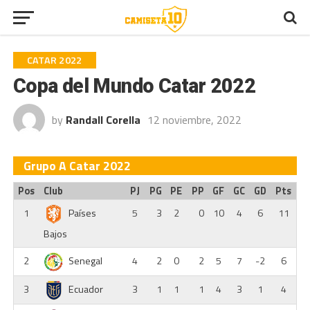
CATAR 2022
Copa del Mundo Catar 2022
by
Randall Corella
12 noviembre, 2022
Grupo A Catar 2022
Pos
Club
PJ
PG
PE
PP
GF
GC
GD
Pts
1
Países
5
3
2
0
10
4
6
11
Bajos
2
Senegal
4
2
0
2
5
7
-2
6
3
Ecuador
3
1
1
1
4
3
1
4