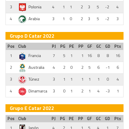
3
Polonia
4
1
1
2
3
5
-2
4
4
Arabia
3
1
0
2
3
5
-2
3
Grupo D Catar 2022
Pos
Club
PJ
PG
PE
PP
GF
GC
GD
Pts
1
Francia
7
5
1
1
16
8
8
16
2
Australia
4
2
0
2
5
6
-1
6
3
Túnez
3
1
1
1
1
1
0
4
4
Dinamarca
3
0
1
2
1
4
-3
1
Grupo E Catar 2022
Pos
Club
PJ
PG
PE
PP
GF
GC
GD
Pts
1
Japón
4
2
1
1
5
4
1
7