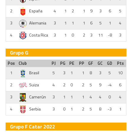
2
España
4
1
2
1
9
3
6
5
3
Alemania
3
1
1
1
6
5
1
4
4
Costa Rica
3
1
0
2
3
11
-8
3
Grupo G
Pos
Club
PJ
PG
PE
PP
GF
GC
GD
Pts
1
Brasil
5
3
1
1
8
3
5
10
2
Suiza
4
2
0
2
5
9
-4
6
3
Camerún
3
1
1
1
4
4
0
4
4
Serbia
3
0
1
2
5
8
-3
1
Grupo F Catar 2022