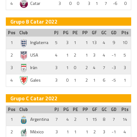
4
Catar
3
0
0
3
1
7
-6
0
Grupo B Catar 2022
Pos
Club
PJ
PG
PE
PP
GF
GC
GD
Pts
1
Inglaterra
5
3
1
1
13
4
9
10
2
USA
4
1
2
1
3
4
-1
5
3
Irán
3
1
0
2
4
7
-3
3
4
Gales
3
0
1
2
1
6
-5
1
Grupo C Catar 2022
Pos
Club
PJ
PG
PE
PP
GF
GC
GD
Pts
1
Argentina
7
4
2
1
15
8
7
14
2
México
3
1
1
1
2
3
-1
4