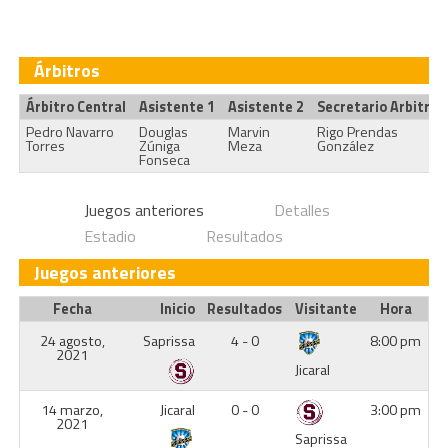
Árbitros
Árbitro Central
Asistente 1
Asistente 2
Secretario Arbitral
Pedro Navarro
Douglas
Marvin
Rigo Prendas
Torres
Zúniga
Meza
González
Fonseca
Juegos anteriores
Detalles
Estadio
Resultados
Juegos anteriores
Fecha
Inicio
Resultados
Visitante
Hora
24 agosto,
Saprissa
4 - 0
8:00 pm
2021
Jicaral
14 marzo,
Jicaral
0 - 0
3:00 pm
2021
Saprissa