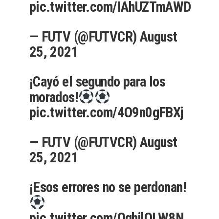
pic.twitter.com/IAhUZTmAWD
— FUTV (@FUTVCR)
August
25, 2021
¡Cayó el segundo para los
morados!
pic.twitter.com/4O9n0gFBXj
— FUTV (@FUTVCR)
August
25, 2021
¡Esos errores no se perdonan!
pic.twitter.com/QqhjlQLW8N