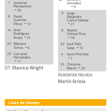
7
Jossimar
González
Pemberton
9
26
9
Jorge
8
David
Alejandro
Guzmán
Castro Salazar
Pérez
10
27
14
Ariel
8
Walter
Rodríguez
Chévez Ruiz
Araya
24
18
20
Mariano
20
José Tello
Torres
6
Salas
10
29
Luis José
4
Jason Prendas
Hernández
2
11
25
Chevone
DT:
Mauricio Wright
Marsh
29
Asistente técnico:
Martín Arriola
Línea de tiempo