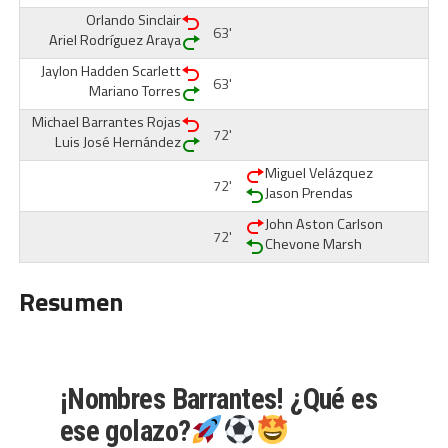
Orlando Sinclair
63'
Ariel Rodríguez Araya
Jaylon Hadden Scarlett
63'
Mariano Torres
Michael Barrantes Rojas
72'
Luis José Hernández
Miguel Velázquez
72'
Jason Prendas
John Aston Carlson
72'
Chevone Marsh
Resumen
¡Nombres Barrantes! ¿Qué es
ese golazo?