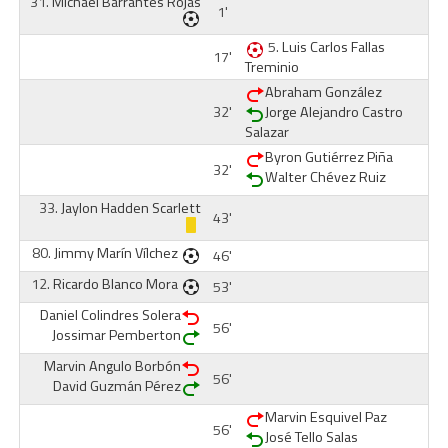
31.
Michael Barrantes Rojas
1'
5.
Luis Carlos Fallas
17'
Treminio
Abraham González
32'
Jorge Alejandro Castro
Salazar
Byron Gutiérrez Piña
32'
Walter Chévez Ruiz
33.
Jaylon Hadden Scarlett
43'
80.
Jimmy Marín Vílchez
46'
12.
Ricardo Blanco Mora
53'
Daniel Colindres Solera
56'
Jossimar Pemberton
Marvin Angulo Borbón
56'
David Guzmán Pérez
Marvin Esquivel Paz
56'
José Tello Salas