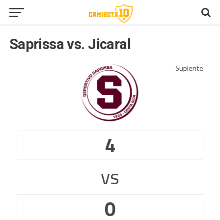
Saprissa vs. Jicaral
4
vs
0