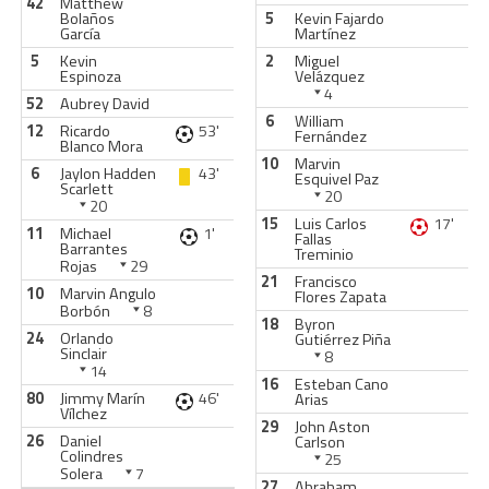
42
Matthew
Bolaños
5
Kevin Fajardo
García
Martínez
5
Kevin
2
Miguel
Espinoza
Velázquez
4
52
Aubrey David
6
William
12
Ricardo
53'
Fernández
Blanco Mora
10
Marvin
6
Jaylon Hadden
43'
Esquivel Paz
Scarlett
20
20
15
Luis Carlos
17'
11
Michael
1'
Fallas
Barrantes
Treminio
Rojas
29
21
Francisco
10
Marvin Angulo
Flores Zapata
Borbón
8
18
Byron
24
Orlando
Gutiérrez Piña
Sinclair
8
14
16
Esteban Cano
80
Jimmy Marín
46'
Arias
Vílchez
29
John Aston
26
Daniel
Carlson
Colindres
25
Solera
7
27
Abraham