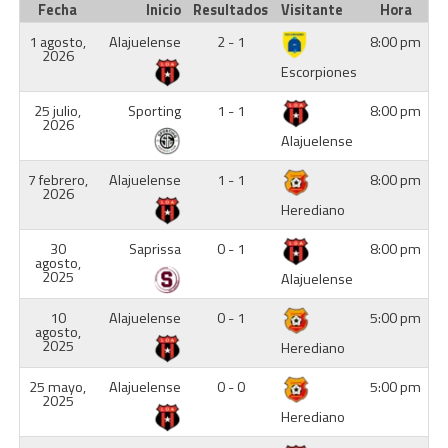
Fecha
Inicio
Resultados
Visitante
Hora
1 agosto,
Alajuelense
2 - 1
8:00 pm
2026
Escorpiones
25 julio,
Sporting
1 - 1
8:00 pm
2026
Alajuelense
7 febrero,
Alajuelense
1 - 1
8:00 pm
2026
Herediano
30
Saprissa
0 - 1
8:00 pm
agosto,
2025
Alajuelense
10
Alajuelense
0 - 1
5:00 pm
agosto,
2025
Herediano
25 mayo,
Alajuelense
0 - 0
5:00 pm
2025
Herediano