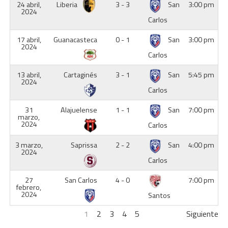
24 abril,
Liberia
3 - 3
San
3:00 pm
2024
Carlos
17 abril,
Guanacasteca
0 - 1
San
3:00 pm
2024
Carlos
13 abril,
Cartaginés
3 - 1
San
5:45 pm
2024
Carlos
31
Alajuelense
1 - 1
San
7:00 pm
marzo,
2024
Carlos
3 marzo,
Saprissa
2 - 2
San
4:00 pm
2024
Carlos
27
San Carlos
4 - 0
7:00 pm
febrero,
2024
Santos
1
2
3
4
5
Siguiente