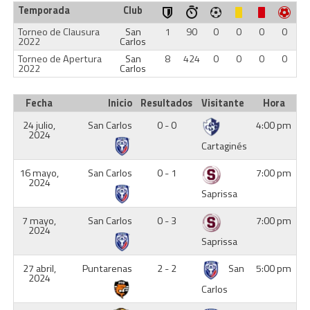
Temporada
Club
Torneo de Clausura
San
1
90
0
0
0
0
2022
Carlos
Torneo de Apertura
San
8
424
0
0
0
0
2022
Carlos
Fecha
Inicio
Resultados
Visitante
Hora
24 julio,
San Carlos
0 - 0
4:00 pm
2024
Cartaginés
16 mayo,
San Carlos
0 - 1
7:00 pm
2024
Saprissa
7 mayo,
San Carlos
0 - 3
7:00 pm
2024
Saprissa
27 abril,
Puntarenas
2 - 2
San
5:00 pm
2024
Carlos