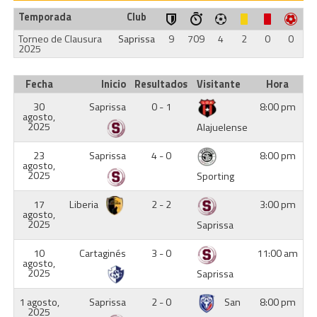
Temporada
Club
Torneo de Clausura
Saprissa
9
709
4
2
0
0
2025
Fecha
Inicio
Resultados
Visitante
Hora
30
Saprissa
0 - 1
8:00 pm
agosto,
2025
Alajuelense
23
Saprissa
4 - 0
8:00 pm
agosto,
2025
Sporting
17
Liberia
2 - 2
3:00 pm
agosto,
2025
Saprissa
10
Cartaginés
3 - 0
11:00 am
agosto,
2025
Saprissa
1 agosto,
Saprissa
2 - 0
San
8:00 pm
2025