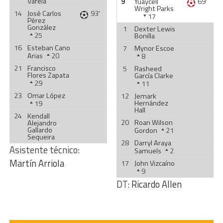
Varela
9
Yuaycell
69'
Wright Parks
14
José Carlos
93'
17
Pérez
González
1
Dexter Lewis
25
Bonilla
16
Esteban Cano
7
Mynor Escoe
Arias
20
8
21
Francisco
5
Rasheed
Flores Zapata
García Clarke
29
11
23
Omar López
12
Jemark
Hernández
19
Hall
24
Kendall
20
Roan Wilson
Alejandro
Gallardo
Gordon
21
Sequeira
28
Darryl Araya
Asistente técnico:
Samuels
2
Martín Arriola
17
John Vizcaíno
9
DT:
Ricardo Allen