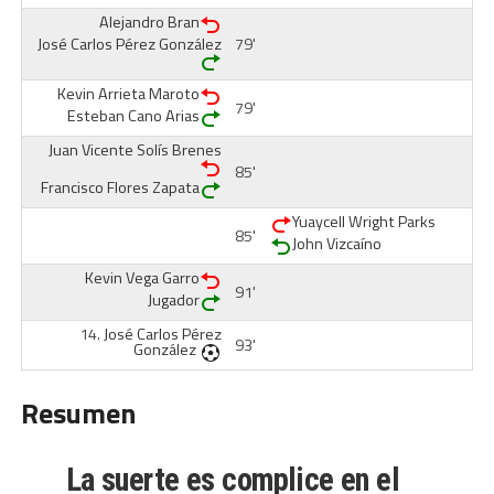
Alejandro Bran
José Carlos Pérez González
79'
Kevin Arrieta Maroto
79'
Esteban Cano Arias
Juan Vicente Solís Brenes
85'
Francisco Flores Zapata
Yuaycell Wright Parks
85'
John Vizcaíno
Kevin Vega Garro
91'
Jugador
14.
José Carlos Pérez
93'
González
Resumen
La suerte es complice en el