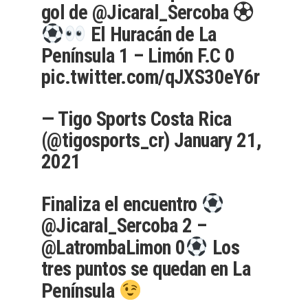
gol de
@Jicaral_Sercoba
⚽︎
El Huracán de La
Península 1 – Limón F.C 0
pic.twitter.com/qJXS30eY6r
— Tigo Sports Costa Rica
(@tigosports_cr)
January 21,
2021
Finaliza el encuentro
@Jicaral_Sercoba
2 –
@LatrombaLimon
0
Los
tres puntos se quedan en La
Península