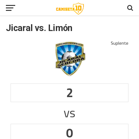
Jicaral vs. Limón
2
vs
0