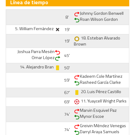
Línea de tiempo
Johnny Gordon Benwell
8'
Roan Wilson Gordon
5.
William Fernández
19'
18.
Esteban Alvarado
19'
Brown
Joshua Parra Mesén
45'
Omar López
14.
Alejandro Bran
50'
Kadeem Cole Martínez
59'
Rasheed García Clarke
20.
Luis Pérez Castillo
67'
11.
Yuaycell Wright Parks
69'
Marvin Esquivel Paz
74'
Mynor Escoe
Greivin Méndez Venegas
74'
Darryl Araya Samuels