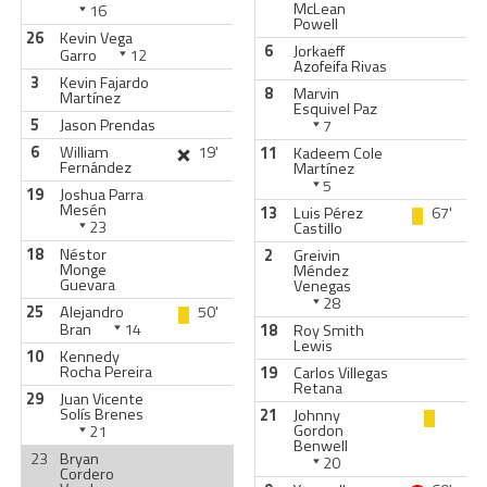
McLean
16
Powell
26
Kevin Vega
6
Jorkaeff
Garro
12
Azofeifa Rivas
3
Kevin Fajardo
8
Marvin
Martínez
Esquivel Paz
5
Jason Prendas
7
6
William
19'
11
Kadeem Cole
Fernández
Martínez
5
19
Joshua Parra
Mesén
13
Luis Pérez
67'
23
Castillo
18
Néstor
2
Greivin
Monge
Méndez
Guevara
Venegas
28
25
Alejandro
50'
Bran
14
18
Roy Smith
Lewis
10
Kennedy
Rocha Pereira
19
Carlos Villegas
Retana
29
Juan Vicente
Solís Brenes
21
Johnny
Gordon
21
Benwell
23
Bryan
20
Cordero