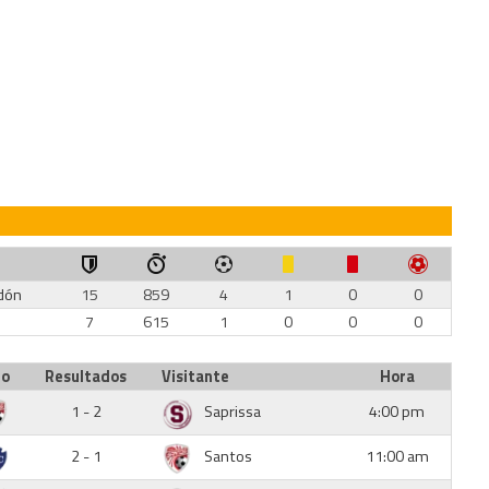
dón
15
859
4
1
0
0
7
615
1
0
0
0
io
Resultados
Visitante
Hora
1 - 2
Saprissa
4:00 pm
2 - 1
Santos
11:00 am